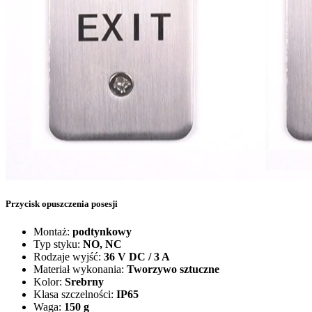
Przycisk opuszczenia posesji
Montaż:
podtynkowy
Typ styku:
NO, NC
Rodzaje wyjść:
36 V DC / 3 A
Materiał wykonania:
Tworzywo sztuczne
Kolor:
Srebrny
Klasa szczelności:
IP65
Waga:
150
g