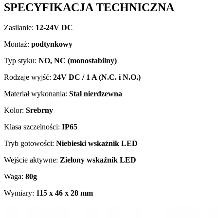
SPECYFIKACJA TECHNICZNA
Zasilanie:
12-24V DC
Montaż:
podtynkowy
Typ styku:
NO, NC (monostabilny)
Rodzaje wyjść:
24V DC / 1 A (N.C. i N.O.)
Materiał wykonania:
Stal nierdzewna
Kolor:
Srebrny
Klasa szczelności:
IP65
Tryb gotowości:
Niebieski wskaźnik LED
Wejście aktywne:
Zielony wskaźnik LED
Waga:
80g
Wymiary:
115 x 46 x 28 mm