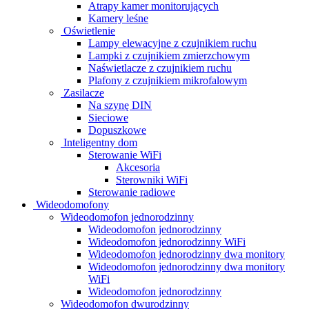
Atrapy kamer monitorujących
Kamery leśne
Oświetlenie
Lampy elewacyjne z czujnikiem ruchu
Lampki z czujnikiem zmierzchowym
Naświetlacze z czujnikiem ruchu
Plafony z czujnikiem mikrofalowym
Zasilacze
Na szynę DIN
Sieciowe
Dopuszkowe
Inteligentny dom
Sterowanie WiFi
Akcesoria
Sterowniki WiFi
Sterowanie radiowe
Wideodomofony
Wideodomofon jednorodzinny
Wideodomofon jednorodzinny
Wideodomofon jednorodzinny WiFi
Wideodomofon jednorodzinny dwa monitory
Wideodomofon jednorodzinny dwa monitory
WiFi
Wideodomofon jednorodzinny
Wideodomofon dwurodzinny