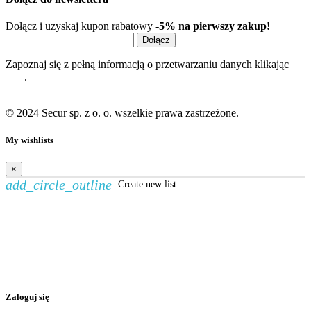
Dołącz i uzyskaj kupon rabatowy
-5% na pierwszy zakup!
Dołącz
Zapoznaj się z pełną informacją o przetwarzaniu danych klikając
tutaj
.
© 2024 Secur sp. z o. o. wszelkie prawa zastrzeżone.
My wishlists
×
add_circle_outline
Create new list
Utwórz listę życzeń
×
Nazwa listy życzeń
Anuluj
Utwórz listę życzeń
Zaloguj się