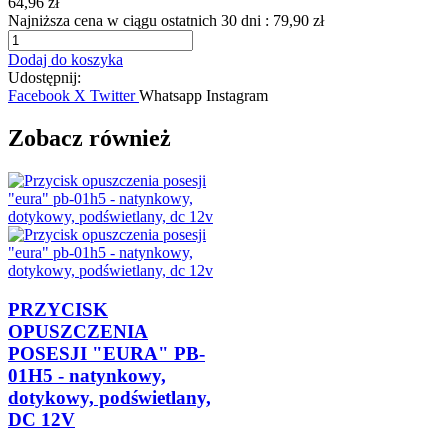
64,96 zł
Najniższa cena w ciągu ostatnich 30 dni :
79,90 zł
Dodaj do koszyka
Udostępnij:
Facebook
X Twitter
Whatsapp
Instagram
Zobacz również
PRZYCISK
OPUSZCZENIA
POSESJI "EURA" PB-
01H5 - natynkowy,
dotykowy, podświetlany,
DC 12V