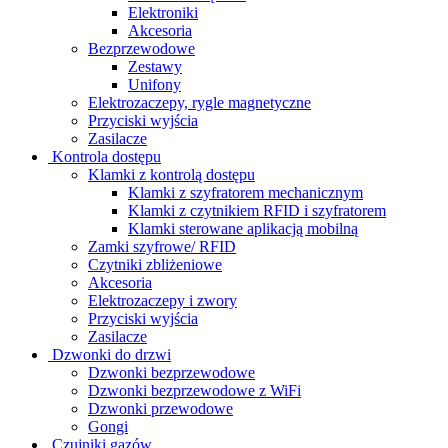
Elektroniki
Akcesoria
Bezprzewodowe
Zestawy
Unifony
Elektrozaczepy, rygle magnetyczne
Przyciski wyjścia
Zasilacze
Kontrola dostępu
Klamki z kontrolą dostępu
Klamki z szyfratorem mechanicznym
Klamki z czytnikiem RFID i szyfratorem
Klamki sterowane aplikacją mobilną
Zamki szyfrowe/ RFID
Czytniki zbliżeniowe
Akcesoria
Elektrozaczepy i zwory
Przyciski wyjścia
Zasilacze
Dzwonki do drzwi
Dzwonki bezprzewodowe
Dzwonki bezprzewodowe z WiFi
Dzwonki przewodowe
Gongi
Czujniki gazów