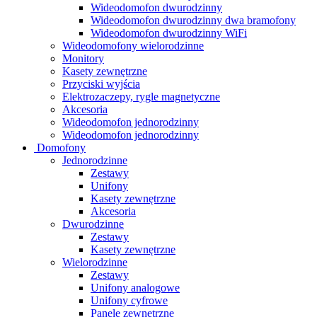
Wideodomofon dwurodzinny
Wideodomofon dwurodzinny dwa bramofony
Wideodomofon dwurodzinny WiFi
Wideodomofony wielorodzinne
Monitory
Kasety zewnętrzne
Przyciski wyjścia
Elektrozaczepy, rygle magnetyczne
Akcesoria
Wideodomofon jednorodzinny
Wideodomofon jednorodzinny
Domofony
Jednorodzinne
Zestawy
Unifony
Kasety zewnętrzne
Akcesoria
Dwurodzinne
Zestawy
Kasety zewnętrzne
Wielorodzinne
Zestawy
Unifony analogowe
Unifony cyfrowe
Panele zewnętrzne