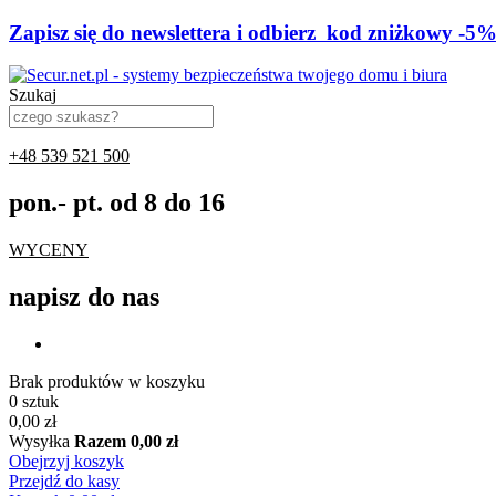
Z
a
p
i
s
z
s
i
ę
d
o
n
e
w
s
l
e
t
t
e
r
a
i
o
d
b
i
e
r
z
k
o
d
z
n
i
ż
k
o
w
y
-
5
Szukaj
+48 539 521 500
pon.- pt. od 8 do 16
WYCENY
napisz do nas
Brak produktów w koszyku
0 sztuk
0,00 zł
Wysyłka
Razem
0,00 zł
Obejrzyj koszyk
Przejdź do kasy