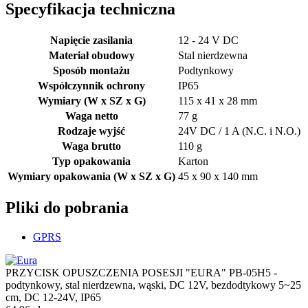
Specyfikacja techniczna
Napięcie zasilania
12 - 24 V DC
Materiał obudowy
Stal nierdzewna
Sposób montażu
Podtynkowy
Współczynnik ochrony
IP65
Wymiary (W x SZ x G)
115 x 41 x 28 mm
Waga netto
77 g
Rodzaje wyjść
24V DC / 1 A (N.C. i N.O.)
Waga brutto
110 g
Typ opakowania
Karton
Wymiary opakowania (W x SZ x G)
45 x 90 x 140 mm
Pliki do pobrania
GPRS
PRZYCISK OPUSZCZENIA POSESJI "EURA" PB-05H5 -
podtynkowy, stal nierdzewna, wąski, DC 12V, bezdodtykowy 5~25
cm, DC 12-24V, IP65