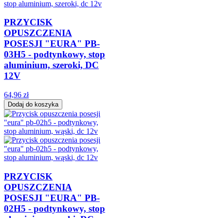
PRZYCISK
OPUSZCZENIA
POSESJI "EURA" PB-
03H5 - podtynkowy, stop
aluminium, szeroki, DC
12V
64,96 zł
Dodaj do koszyka
PRZYCISK
OPUSZCZENIA
POSESJI "EURA" PB-
02H5 - podtynkowy, stop