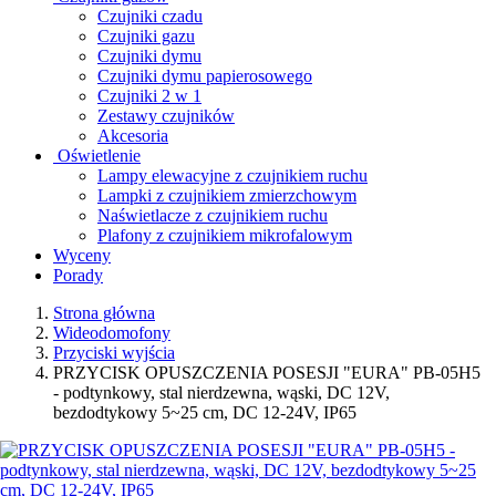
Czujniki czadu
Czujniki gazu
Czujniki dymu
Czujniki dymu papierosowego
Czujniki 2 w 1
Zestawy czujników
Akcesoria
Oświetlenie
Lampy elewacyjne z czujnikiem ruchu
Lampki z czujnikiem zmierzchowym
Naświetlacze z czujnikiem ruchu
Plafony z czujnikiem mikrofalowym
Wyceny
Porady
Strona główna
Wideodomofony
Przyciski wyjścia
PRZYCISK OPUSZCZENIA POSESJI "EURA" PB-05H5
- podtynkowy, stal nierdzewna, wąski, DC 12V,
bezdodtykowy 5~25 cm, DC 12-24V, IP65