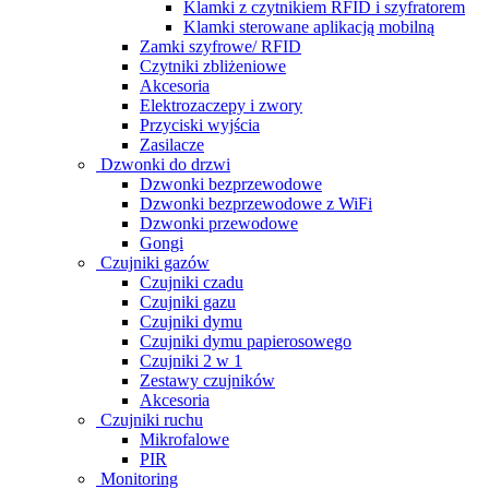
Klamki z czytnikiem RFID i szyfratorem
Klamki sterowane aplikacją mobilną
Zamki szyfrowe/ RFID
Czytniki zbliżeniowe
Akcesoria
Elektrozaczepy i zwory
Przyciski wyjścia
Zasilacze
Dzwonki do drzwi
Dzwonki bezprzewodowe
Dzwonki bezprzewodowe z WiFi
Dzwonki przewodowe
Gongi
Czujniki gazów
Czujniki czadu
Czujniki gazu
Czujniki dymu
Czujniki dymu papierosowego
Czujniki 2 w 1
Zestawy czujników
Akcesoria
Czujniki ruchu
Mikrofalowe
PIR
Monitoring