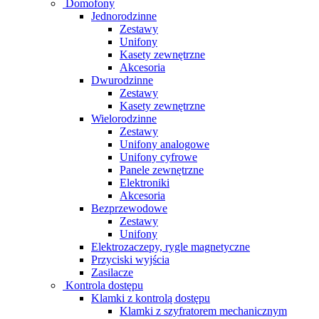
Domofony
Jednorodzinne
Zestawy
Unifony
Kasety zewnętrzne
Akcesoria
Dwurodzinne
Zestawy
Kasety zewnętrzne
Wielorodzinne
Zestawy
Unifony analogowe
Unifony cyfrowe
Panele zewnętrzne
Elektroniki
Akcesoria
Bezprzewodowe
Zestawy
Unifony
Elektrozaczepy, rygle magnetyczne
Przyciski wyjścia
Zasilacze
Kontrola dostępu
Klamki z kontrolą dostępu
Klamki z szyfratorem mechanicznym