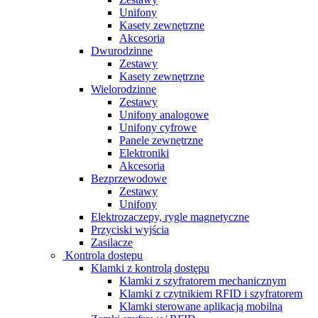
Unifony
Kasety zewnętrzne
Akcesoria
Dwurodzinne
Zestawy
Kasety zewnętrzne
Wielorodzinne
Zestawy
Unifony analogowe
Unifony cyfrowe
Panele zewnętrzne
Elektroniki
Akcesoria
Bezprzewodowe
Zestawy
Unifony
Elektrozaczepy, rygle magnetyczne
Przyciski wyjścia
Zasilacze
Kontrola dostępu
Klamki z kontrolą dostępu
Klamki z szyfratorem mechanicznym
Klamki z czytnikiem RFID i szyfratorem
Klamki sterowane aplikacją mobilną