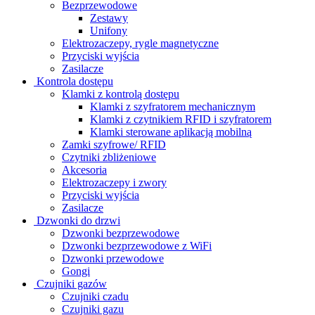
Bezprzewodowe
Zestawy
Unifony
Elektrozaczepy, rygle magnetyczne
Przyciski wyjścia
Zasilacze
Kontrola dostępu
Klamki z kontrolą dostępu
Klamki z szyfratorem mechanicznym
Klamki z czytnikiem RFID i szyfratorem
Klamki sterowane aplikacją mobilną
Zamki szyfrowe/ RFID
Czytniki zbliżeniowe
Akcesoria
Elektrozaczepy i zwory
Przyciski wyjścia
Zasilacze
Dzwonki do drzwi
Dzwonki bezprzewodowe
Dzwonki bezprzewodowe z WiFi
Dzwonki przewodowe
Gongi
Czujniki gazów
Czujniki czadu
Czujniki gazu