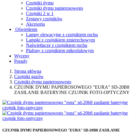
Czujniki dymu
Czujniki dymu papierosowego
Czujniki 2 w 1
Zestawy czujników
Akcesoria
Oświetlenie
Lampy elewacyjne z czujnikiem ruchu
Lampki z czujnikiem zmierzchowym
Naświetlacze z czujnikiem ruchu
Plafony z czujnikiem mikrofalowym
Wyceny
Porady
Strona główna
Czujniki gazów
Czujniki dymu papierosowego
CZUJNIK DYMU PAPIEROSOWEGO "EURA" SD-20B8
ZASILANIE BATERYJNE CZUJNIK FOTO-OPTYCZNY
CZUJNIK DYMU PAPIEROSOWEGO "EURA" SD-20B8 ZASILANIE