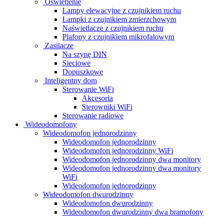
Oświetlenie
Lampy elewacyjne z czujnikiem ruchu
Lampki z czujnikiem zmierzchowym
Naświetlacze z czujnikiem ruchu
Plafony z czujnikiem mikrofalowym
Zasilacze
Na szynę DIN
Sieciowe
Dopuszkowe
Inteligentny dom
Sterowanie WiFi
Akcesoria
Sterowniki WiFi
Sterowanie radiowe
Wideodomofony
Wideodomofon jednorodzinny
Wideodomofon jednorodzinny
Wideodomofon jednorodzinny WiFi
Wideodomofon jednorodzinny dwa monitory
Wideodomofon jednorodzinny dwa monitory
WiFi
Wideodomofon jednorodzinny
Wideodomofon dwurodzinny
Wideodomofon dwurodzinny
Wideodomofon dwurodzinny dwa bramofony