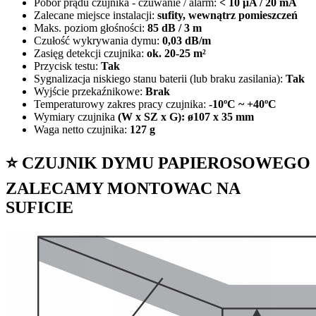
Pobór prądu czujnika - czuwanie / alarm:
< 10 μA / 20 mA
Zalecane miejsce instalacji:
sufity, wewnątrz pomieszczeń
Maks. poziom głośności:
85 dB / 3 m
Czułość wykrywania dymu:
0,03 dB/m
Zasięg detekcji czujnika:
ok. 20-25 m²
Przycisk testu:
Tak
Sygnalizacja niskiego stanu baterii (lub braku zasilania):
Tak
Wyjście przekaźnikowe:
Brak
Temperaturowy zakres pracy czujnika:
-10ºC ~ +40ºC
Wymiary czujnika
(W x SZ x G): ø107 x 35 mm
Waga netto czujnika:
127 g
⭐ CZUJNIK DYMU PAPIEROSOWEGO
ZALECAMY MONTOWAC NA
SUFICIE