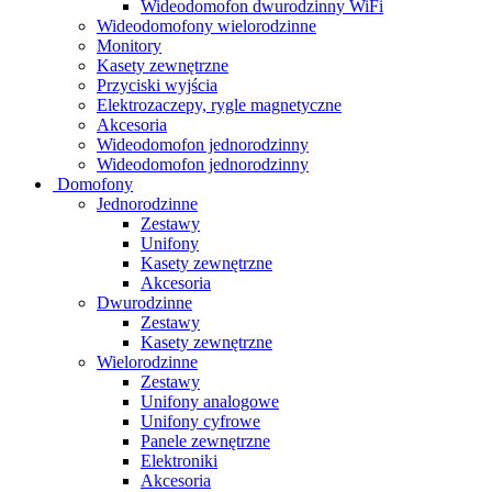
Wideodomofon dwurodzinny WiFi
Wideodomofony wielorodzinne
Monitory
Kasety zewnętrzne
Przyciski wyjścia
Elektrozaczepy, rygle magnetyczne
Akcesoria
Wideodomofon jednorodzinny
Wideodomofon jednorodzinny
Domofony
Jednorodzinne
Zestawy
Unifony
Kasety zewnętrzne
Akcesoria
Dwurodzinne
Zestawy
Kasety zewnętrzne
Wielorodzinne
Zestawy
Unifony analogowe
Unifony cyfrowe
Panele zewnętrzne
Elektroniki
Akcesoria