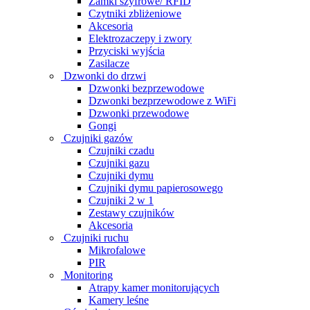
Zamki szyfrowe/ RFID
Czytniki zbliżeniowe
Akcesoria
Elektrozaczepy i zwory
Przyciski wyjścia
Zasilacze
Dzwonki do drzwi
Dzwonki bezprzewodowe
Dzwonki bezprzewodowe z WiFi
Dzwonki przewodowe
Gongi
Czujniki gazów
Czujniki czadu
Czujniki gazu
Czujniki dymu
Czujniki dymu papierosowego
Czujniki 2 w 1
Zestawy czujników
Akcesoria
Czujniki ruchu
Mikrofalowe
PIR
Monitoring
Atrapy kamer monitorujących
Kamery leśne