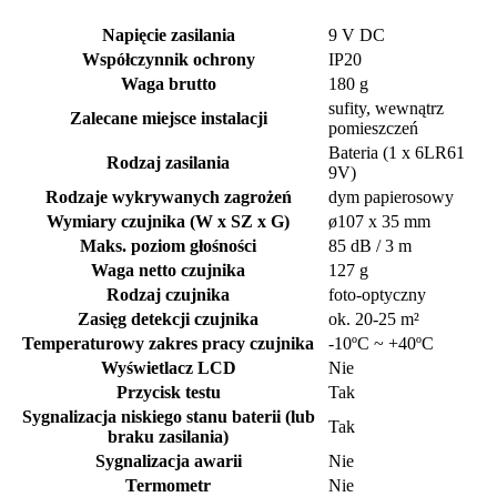
Napięcie zasilania
9 V DC
Współczynnik ochrony
IP20
Waga brutto
180 g
sufity, wewnątrz
Zalecane miejsce instalacji
pomieszczeń
Bateria (1 x 6LR61
Rodzaj zasilania
9V)
Rodzaje wykrywanych zagrożeń
dym papierosowy
Wymiary czujnika (W x SZ x G)
ø107 x 35 mm
Maks. poziom głośności
85 dB / 3 m
Waga netto czujnika
127 g
Rodzaj czujnika
foto-optyczny
Zasięg detekcji czujnika
ok. 20-25 m²
Temperaturowy zakres pracy czujnika
-10ºC ~ +40ºC
Wyświetlacz LCD
Nie
Przycisk testu
Tak
Sygnalizacja niskiego stanu baterii (lub
Tak
braku zasilania)
Sygnalizacja awarii
Nie
Termometr
Nie