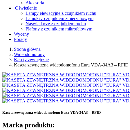
Akcesoria
Oświetlenie
Lampy elewacyjne z czujnikiem ruchu
Lampki z czujnikiem zmierzchowym
Naświetlacze z czujnikiem ruchu
Plafony z czujnikiem mikrofalowym
Wyceny
Porady
Strona główna
Wideodomofony
Kasety zewnętrzne
Kaseta zewnętrzna wideodomofonu Eura VDA-34A3 – RFID
Kaseta zewnętrzna wideodomofonu Eura VDA-34A3 – RFID
Marka produktu: