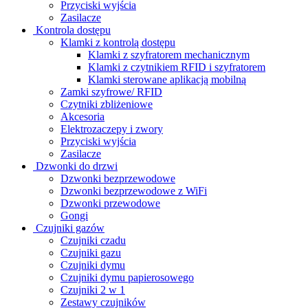
Przyciski wyjścia
Zasilacze
Kontrola dostępu
Klamki z kontrolą dostępu
Klamki z szyfratorem mechanicznym
Klamki z czytnikiem RFID i szyfratorem
Klamki sterowane aplikacją mobilną
Zamki szyfrowe/ RFID
Czytniki zbliżeniowe
Akcesoria
Elektrozaczepy i zwory
Przyciski wyjścia
Zasilacze
Dzwonki do drzwi
Dzwonki bezprzewodowe
Dzwonki bezprzewodowe z WiFi
Dzwonki przewodowe
Gongi
Czujniki gazów
Czujniki czadu
Czujniki gazu
Czujniki dymu
Czujniki dymu papierosowego
Czujniki 2 w 1
Zestawy czujników