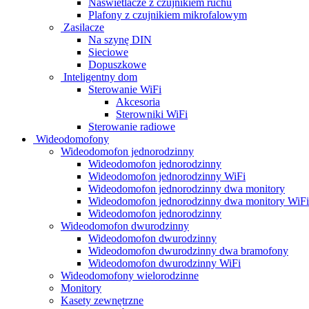
Naświetlacze z czujnikiem ruchu
Plafony z czujnikiem mikrofalowym
Zasilacze
Na szynę DIN
Sieciowe
Dopuszkowe
Inteligentny dom
Sterowanie WiFi
Akcesoria
Sterowniki WiFi
Sterowanie radiowe
Wideodomofony
Wideodomofon jednorodzinny
Wideodomofon jednorodzinny
Wideodomofon jednorodzinny WiFi
Wideodomofon jednorodzinny dwa monitory
Wideodomofon jednorodzinny dwa monitory WiFi
Wideodomofon jednorodzinny
Wideodomofon dwurodzinny
Wideodomofon dwurodzinny
Wideodomofon dwurodzinny dwa bramofony
Wideodomofon dwurodzinny WiFi
Wideodomofony wielorodzinne
Monitory
Kasety zewnętrzne