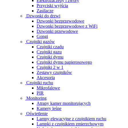
Elektrozaczepy i zwory
Przyciski wyjścia
Zasilacze
Dzwonki do drzwi
Dzwonki bezprzewodowe
Dzwonki bezprzewodowe z WiFi
Dzwonki przewodowe
Gongi
Czujniki gazów
Czujniki czadu
Czujniki gazu
Czujniki dymu
Czujniki dymu papierosowego
Czujniki 2 w 1
Zestawy czujników
Akcesoria
Czujniki ruchu
Mikrofalowe
PIR
Monitoring
Atrapy kamer monitorujących
Kamery leśne
Oświetlenie
Lampy elewacyjne z czujnikiem ruchu
Lampki z czujnikiem zmierzchowym