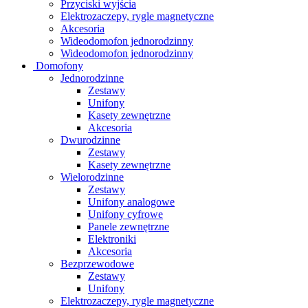
Przyciski wyjścia
Elektrozaczepy, rygle magnetyczne
Akcesoria
Wideodomofon jednorodzinny
Wideodomofon jednorodzinny
Domofony
Jednorodzinne
Zestawy
Unifony
Kasety zewnętrzne
Akcesoria
Dwurodzinne
Zestawy
Kasety zewnętrzne
Wielorodzinne
Zestawy
Unifony analogowe
Unifony cyfrowe
Panele zewnętrzne
Elektroniki
Akcesoria
Bezprzewodowe
Zestawy
Unifony
Elektrozaczepy, rygle magnetyczne