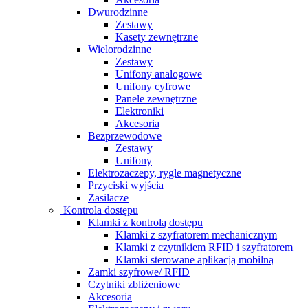
Dwurodzinne
Zestawy
Kasety zewnętrzne
Wielorodzinne
Zestawy
Unifony analogowe
Unifony cyfrowe
Panele zewnętrzne
Elektroniki
Akcesoria
Bezprzewodowe
Zestawy
Unifony
Elektrozaczepy, rygle magnetyczne
Przyciski wyjścia
Zasilacze
Kontrola dostępu
Klamki z kontrolą dostępu
Klamki z szyfratorem mechanicznym
Klamki z czytnikiem RFID i szyfratorem
Klamki sterowane aplikacją mobilną
Zamki szyfrowe/ RFID
Czytniki zbliżeniowe
Akcesoria