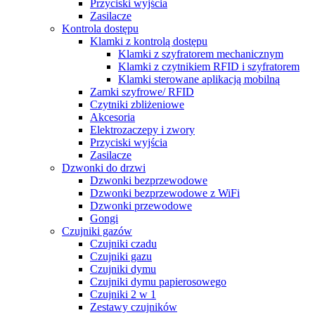
Przyciski wyjścia
Zasilacze
Kontrola dostępu
Klamki z kontrolą dostępu
Klamki z szyfratorem mechanicznym
Klamki z czytnikiem RFID i szyfratorem
Klamki sterowane aplikacją mobilną
Zamki szyfrowe/ RFID
Czytniki zbliżeniowe
Akcesoria
Elektrozaczepy i zwory
Przyciski wyjścia
Zasilacze
Dzwonki do drzwi
Dzwonki bezprzewodowe
Dzwonki bezprzewodowe z WiFi
Dzwonki przewodowe
Gongi
Czujniki gazów
Czujniki czadu
Czujniki gazu
Czujniki dymu
Czujniki dymu papierosowego
Czujniki 2 w 1
Zestawy czujników