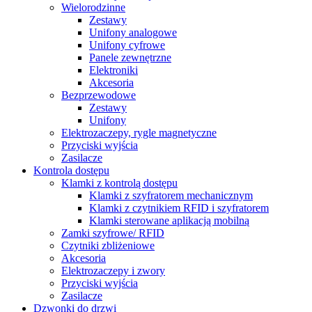
Wielorodzinne
Zestawy
Unifony analogowe
Unifony cyfrowe
Panele zewnętrzne
Elektroniki
Akcesoria
Bezprzewodowe
Zestawy
Unifony
Elektrozaczepy, rygle magnetyczne
Przyciski wyjścia
Zasilacze
Kontrola dostępu
Klamki z kontrolą dostępu
Klamki z szyfratorem mechanicznym
Klamki z czytnikiem RFID i szyfratorem
Klamki sterowane aplikacją mobilną
Zamki szyfrowe/ RFID
Czytniki zbliżeniowe
Akcesoria
Elektrozaczepy i zwory
Przyciski wyjścia
Zasilacze
Dzwonki do drzwi