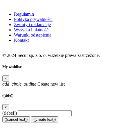
Moje konto
Regulamin
Polityka prywatności
Zwroty i reklamacje
Wysyłka i płatność
Warunki odstąpienia
Kontakt
© 2024 Secur sp. z o. o. wszelkie prawa zastrzeżone.
My wishlists
×
add_circle_outline
Create new list
((title))
×
((label))
((cancelText))
((createText))