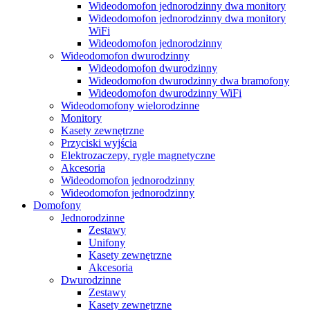
Wideodomofon jednorodzinny dwa monitory
Wideodomofon jednorodzinny dwa monitory
WiFi
Wideodomofon jednorodzinny
Wideodomofon dwurodzinny
Wideodomofon dwurodzinny
Wideodomofon dwurodzinny dwa bramofony
Wideodomofon dwurodzinny WiFi
Wideodomofony wielorodzinne
Monitory
Kasety zewnętrzne
Przyciski wyjścia
Elektrozaczepy, rygle magnetyczne
Akcesoria
Wideodomofon jednorodzinny
Wideodomofon jednorodzinny
Domofony
Jednorodzinne
Zestawy
Unifony
Kasety zewnętrzne
Akcesoria
Dwurodzinne
Zestawy
Kasety zewnętrzne