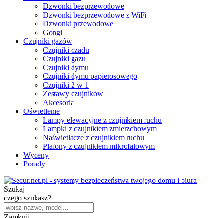
Dzwonki bezprzewodowe
Dzwonki bezprzewodowe z WiFi
Dzwonki przewodowe
Gongi
Czujniki gazów
Czujniki czadu
Czujniki gazu
Czujniki dymu
Czujniki dymu papierosowego
Czujniki 2 w 1
Zestawy czujników
Akcesoria
Oświetlenie
Lampy elewacyjne z czujnikiem ruchu
Lampki z czujnikiem zmierzchowym
Naświetlacze z czujnikiem ruchu
Plafony z czujnikiem mikrofalowym
Wyceny
Porady
Szukaj
czego szukasz?
Zamknij