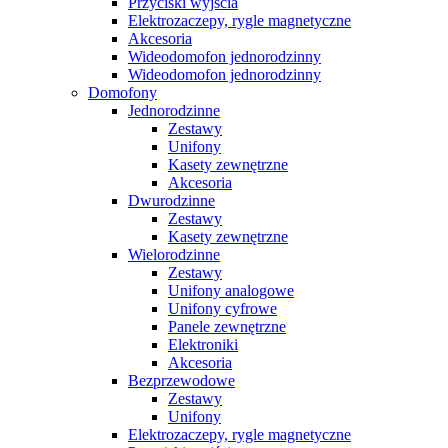
Przyciski wyjścia
Elektrozaczepy, rygle magnetyczne
Akcesoria
Wideodomofon jednorodzinny
Wideodomofon jednorodzinny
Domofony
Jednorodzinne
Zestawy
Unifony
Kasety zewnętrzne
Akcesoria
Dwurodzinne
Zestawy
Kasety zewnętrzne
Wielorodzinne
Zestawy
Unifony analogowe
Unifony cyfrowe
Panele zewnętrzne
Elektroniki
Akcesoria
Bezprzewodowe
Zestawy
Unifony
Elektrozaczepy, rygle magnetyczne