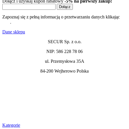
Dołącz i uzyskaj kupon rabatowy
-5% na pierwszy zakup!
Dołącz
Zapoznaj się z pełną informacją o przetwarzaniu danych klikając
tutaj
.
Dane sklepu​
SECUR Sp. z o.o.
NIP: 586 228 78 06
ul. Przemysłowa 35A
84-200 Wejherowo Polska
sprzedaz@secur.net.pl
+48 539 521 500
+48 539 521 460
Kategorie