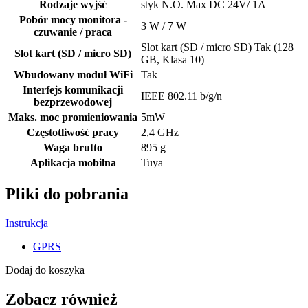
Rodzaje wyjść
styk N.O. Max DC 24V/ 1A
Pobór mocy monitora -
3 W / 7 W
czuwanie / praca
Slot kart (SD / micro SD) Tak (128
Slot kart (SD / micro SD)
GB, Klasa 10)
Wbudowany moduł WiFi
Tak
Interfejs komunikacji
IEEE 802.11 b/g/n
bezprzewodowej
Maks. moc promieniowania
5mW
Częstotliwość pracy
2,4 GHz
Waga brutto
895 g
Aplikacja mobilna
Tuya
Pliki do pobrania
Instrukcja
GPRS
Dodaj do koszyka
Zobacz również