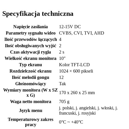
Specyfikacja techniczna
Napięcie zasilania
12-15V DC
Parametry sygnału wideo
CVBS, CVI, TVI, AHD
Ilość przewodów łączących
4
Ilość obsługiwanych wyjść
2
Czas aktywacji rygla
2 s
Wielkość ekranu monitora
10"
Typ ekranu
Kolor TFT-LCD
Rozdzielczość ekranu
1024 × 600 pikseli
Ilość melodii gongu
12
Głośnomówiący
Tak
Wymiary monitora (W x SZ
170 x 260 x 25 mm
x G)
Waga netto monitora
705 g
j. polski, j. angielski, j. włoski, j.
Język menu
francuski, j. rosyjski
Temperaturowy zakres
0°C ~ +40°C
pracy