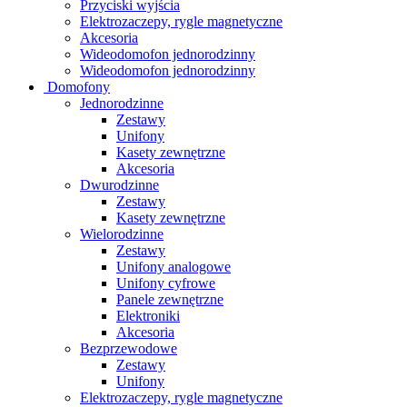
Przyciski wyjścia
Elektrozaczepy, rygle magnetyczne
Akcesoria
Wideodomofon jednorodzinny
Wideodomofon jednorodzinny
Domofony
Jednorodzinne
Zestawy
Unifony
Kasety zewnętrzne
Akcesoria
Dwurodzinne
Zestawy
Kasety zewnętrzne
Wielorodzinne
Zestawy
Unifony analogowe
Unifony cyfrowe
Panele zewnętrzne
Elektroniki
Akcesoria
Bezprzewodowe
Zestawy
Unifony
Elektrozaczepy, rygle magnetyczne