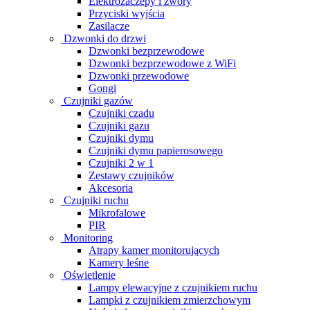
Elektrozaczepy i zwory
Przyciski wyjścia
Zasilacze
Dzwonki do drzwi
Dzwonki bezprzewodowe
Dzwonki bezprzewodowe z WiFi
Dzwonki przewodowe
Gongi
Czujniki gazów
Czujniki czadu
Czujniki gazu
Czujniki dymu
Czujniki dymu papierosowego
Czujniki 2 w 1
Zestawy czujników
Akcesoria
Czujniki ruchu
Mikrofalowe
PIR
Monitoring
Atrapy kamer monitorujących
Kamery leśne
Oświetlenie
Lampy elewacyjne z czujnikiem ruchu
Lampki z czujnikiem zmierzchowym