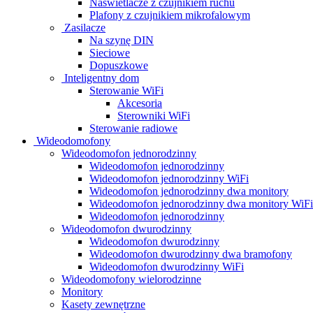
Naświetlacze z czujnikiem ruchu
Plafony z czujnikiem mikrofalowym
Zasilacze
Na szynę DIN
Sieciowe
Dopuszkowe
Inteligentny dom
Sterowanie WiFi
Akcesoria
Sterowniki WiFi
Sterowanie radiowe
Wideodomofony
Wideodomofon jednorodzinny
Wideodomofon jednorodzinny
Wideodomofon jednorodzinny WiFi
Wideodomofon jednorodzinny dwa monitory
Wideodomofon jednorodzinny dwa monitory WiFi
Wideodomofon jednorodzinny
Wideodomofon dwurodzinny
Wideodomofon dwurodzinny
Wideodomofon dwurodzinny dwa bramofony
Wideodomofon dwurodzinny WiFi
Wideodomofony wielorodzinne
Monitory
Kasety zewnętrzne