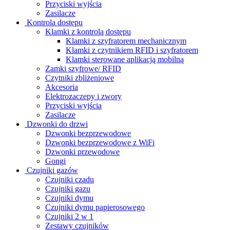
Przyciski wyjścia
Zasilacze
Kontrola dostępu
Klamki z kontrolą dostępu
Klamki z szyfratorem mechanicznym
Klamki z czytnikiem RFID i szyfratorem
Klamki sterowane aplikacją mobilną
Zamki szyfrowe/ RFID
Czytniki zbliżeniowe
Akcesoria
Elektrozaczepy i zwory
Przyciski wyjścia
Zasilacze
Dzwonki do drzwi
Dzwonki bezprzewodowe
Dzwonki bezprzewodowe z WiFi
Dzwonki przewodowe
Gongi
Czujniki gazów
Czujniki czadu
Czujniki gazu
Czujniki dymu
Czujniki dymu papierosowego
Czujniki 2 w 1
Zestawy czujników