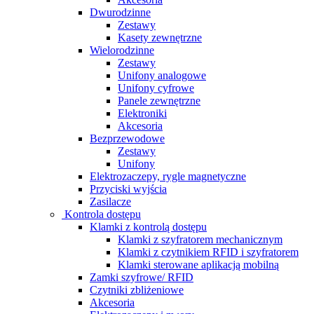
Dwurodzinne
Zestawy
Kasety zewnętrzne
Wielorodzinne
Zestawy
Unifony analogowe
Unifony cyfrowe
Panele zewnętrzne
Elektroniki
Akcesoria
Bezprzewodowe
Zestawy
Unifony
Elektrozaczepy, rygle magnetyczne
Przyciski wyjścia
Zasilacze
Kontrola dostępu
Klamki z kontrolą dostępu
Klamki z szyfratorem mechanicznym
Klamki z czytnikiem RFID i szyfratorem
Klamki sterowane aplikacją mobilną
Zamki szyfrowe/ RFID
Czytniki zbliżeniowe
Akcesoria