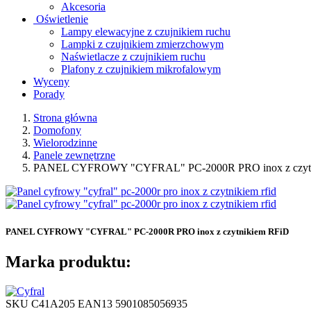
Akcesoria
Oświetlenie
Lampy elewacyjne z czujnikiem ruchu
Lampki z czujnikiem zmierzchowym
Naświetlacze z czujnikiem ruchu
Plafony z czujnikiem mikrofalowym
Wyceny
Porady
Strona główna
Domofony
Wielorodzinne
Panele zewnętrzne
PANEL CYFROWY "CYFRAL" PC-2000R PRO inox z czytn
PANEL CYFROWY "CYFRAL" PC-2000R PRO inox z czytnikiem RFiD
Marka produktu:
SKU
C41A205
EAN13
5901085056935