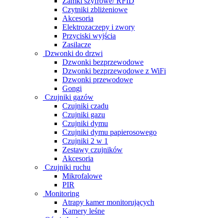
Zamki szyfrowe/ RFID
Czytniki zbliżeniowe
Akcesoria
Elektrozaczepy i zwory
Przyciski wyjścia
Zasilacze
Dzwonki do drzwi
Dzwonki bezprzewodowe
Dzwonki bezprzewodowe z WiFi
Dzwonki przewodowe
Gongi
Czujniki gazów
Czujniki czadu
Czujniki gazu
Czujniki dymu
Czujniki dymu papierosowego
Czujniki 2 w 1
Zestawy czujników
Akcesoria
Czujniki ruchu
Mikrofalowe
PIR
Monitoring
Atrapy kamer monitorujących
Kamery leśne