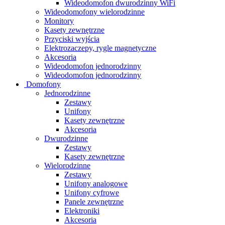
Wideodomofon dwurodzinny WiFi
Wideodomofony wielorodzinne
Monitory
Kasety zewnętrzne
Przyciski wyjścia
Elektrozaczepy, rygle magnetyczne
Akcesoria
Wideodomofon jednorodzinny
Wideodomofon jednorodzinny
Domofony
Jednorodzinne
Zestawy
Unifony
Kasety zewnętrzne
Akcesoria
Dwurodzinne
Zestawy
Kasety zewnętrzne
Wielorodzinne
Zestawy
Unifony analogowe
Unifony cyfrowe
Panele zewnętrzne
Elektroniki
Akcesoria