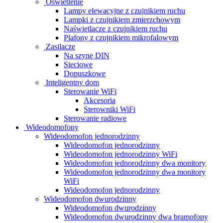
Oświetlenie
Lampy elewacyjne z czujnikiem ruchu
Lampki z czujnikiem zmierzchowym
Naświetlacze z czujnikiem ruchu
Plafony z czujnikiem mikrofalowym
Zasilacze
Na szynę DIN
Sieciowe
Dopuszkowe
Inteligentny dom
Sterowanie WiFi
Akcesoria
Sterowniki WiFi
Sterowanie radiowe
Wideodomofony
Wideodomofon jednorodzinny
Wideodomofon jednorodzinny
Wideodomofon jednorodzinny WiFi
Wideodomofon jednorodzinny dwa monitory
Wideodomofon jednorodzinny dwa monitory
WiFi
Wideodomofon jednorodzinny
Wideodomofon dwurodzinny
Wideodomofon dwurodzinny
Wideodomofon dwurodzinny dwa bramofony