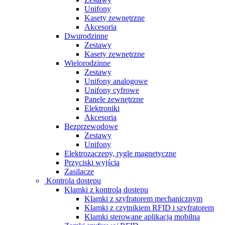
Unifony
Kasety zewnętrzne
Akcesoria
Dwurodzinne
Zestawy
Kasety zewnętrzne
Wielorodzinne
Zestawy
Unifony analogowe
Unifony cyfrowe
Panele zewnętrzne
Elektroniki
Akcesoria
Bezprzewodowe
Zestawy
Unifony
Elektrozaczepy, rygle magnetyczne
Przyciski wyjścia
Zasilacze
Kontrola dostępu
Klamki z kontrolą dostępu
Klamki z szyfratorem mechanicznym
Klamki z czytnikiem RFID i szyfratorem
Klamki sterowane aplikacją mobilną