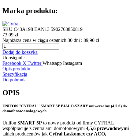
Marka produktu:
SKU
C43A198
EAN13
5902768850819
73,09 zł
Najniższa cena w ciągu ostatnich 30 dni :
89,90 zł
Dodaj do koszyka
Udostępnij:
Facebook
X Twitter
Whatsapp
Instagram
Opis produktu
Specyfikacja
Do pobrania
OPIS
UNIFON ''CYFRAL'' SMART 5P BIAŁO-SZARY uniwersalny (4,5,6) do
domofonów analogowych
Unifon
SMART 5P
to nowy produkt od firmy CYFRAL
współpracuje z centralami domofonowymi
4,5,6 przewodowymi
takich producentów jak
Cyfral Laskomex czy ACO,