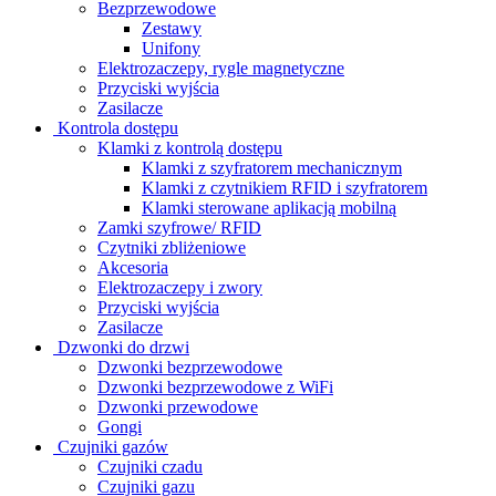
Bezprzewodowe
Zestawy
Unifony
Elektrozaczepy, rygle magnetyczne
Przyciski wyjścia
Zasilacze
Kontrola dostępu
Klamki z kontrolą dostępu
Klamki z szyfratorem mechanicznym
Klamki z czytnikiem RFID i szyfratorem
Klamki sterowane aplikacją mobilną
Zamki szyfrowe/ RFID
Czytniki zbliżeniowe
Akcesoria
Elektrozaczepy i zwory
Przyciski wyjścia
Zasilacze
Dzwonki do drzwi
Dzwonki bezprzewodowe
Dzwonki bezprzewodowe z WiFi
Dzwonki przewodowe
Gongi
Czujniki gazów
Czujniki czadu
Czujniki gazu