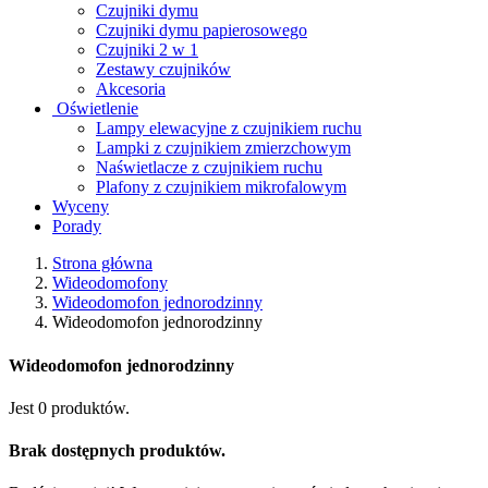
Czujniki dymu
Czujniki dymu papierosowego
Czujniki 2 w 1
Zestawy czujników
Akcesoria
Oświetlenie
Lampy elewacyjne z czujnikiem ruchu
Lampki z czujnikiem zmierzchowym
Naświetlacze z czujnikiem ruchu
Plafony z czujnikiem mikrofalowym
Wyceny
Porady
Strona główna
Wideodomofony
Wideodomofon jednorodzinny
Wideodomofon jednorodzinny
Wideodomofon jednorodzinny
Jest 0 produktów.
Brak dostępnych produktów.