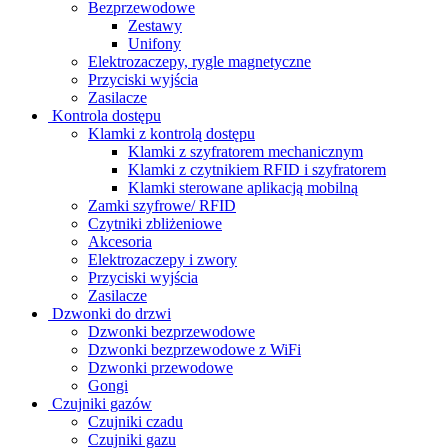
Bezprzewodowe
Zestawy
Unifony
Elektrozaczepy, rygle magnetyczne
Przyciski wyjścia
Zasilacze
Kontrola dostępu
Klamki z kontrolą dostępu
Klamki z szyfratorem mechanicznym
Klamki z czytnikiem RFID i szyfratorem
Klamki sterowane aplikacją mobilną
Zamki szyfrowe/ RFID
Czytniki zbliżeniowe
Akcesoria
Elektrozaczepy i zwory
Przyciski wyjścia
Zasilacze
Dzwonki do drzwi
Dzwonki bezprzewodowe
Dzwonki bezprzewodowe z WiFi
Dzwonki przewodowe
Gongi
Czujniki gazów
Czujniki czadu
Czujniki gazu