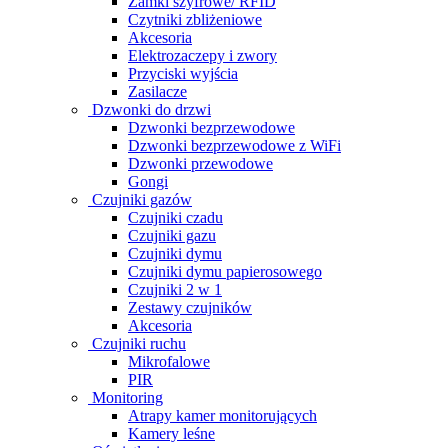
Zamki szyfrowe/ RFID
Czytniki zbliżeniowe
Akcesoria
Elektrozaczepy i zwory
Przyciski wyjścia
Zasilacze
Dzwonki do drzwi
Dzwonki bezprzewodowe
Dzwonki bezprzewodowe z WiFi
Dzwonki przewodowe
Gongi
Czujniki gazów
Czujniki czadu
Czujniki gazu
Czujniki dymu
Czujniki dymu papierosowego
Czujniki 2 w 1
Zestawy czujników
Akcesoria
Czujniki ruchu
Mikrofalowe
PIR
Monitoring
Atrapy kamer monitorujących
Kamery leśne