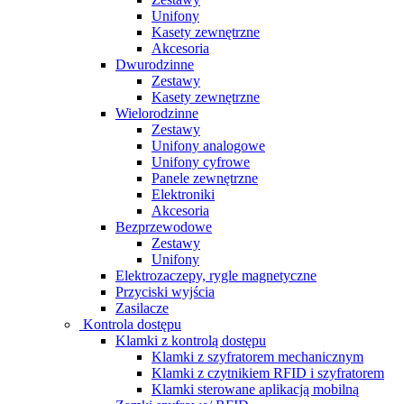
Unifony
Kasety zewnętrzne
Akcesoria
Dwurodzinne
Zestawy
Kasety zewnętrzne
Wielorodzinne
Zestawy
Unifony analogowe
Unifony cyfrowe
Panele zewnętrzne
Elektroniki
Akcesoria
Bezprzewodowe
Zestawy
Unifony
Elektrozaczepy, rygle magnetyczne
Przyciski wyjścia
Zasilacze
Kontrola dostępu
Klamki z kontrolą dostępu
Klamki z szyfratorem mechanicznym
Klamki z czytnikiem RFID i szyfratorem
Klamki sterowane aplikacją mobilną