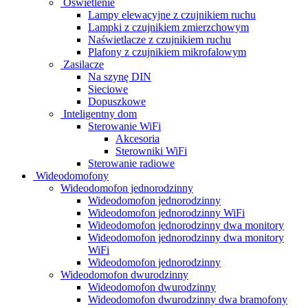
Oświetlenie
Lampy elewacyjne z czujnikiem ruchu
Lampki z czujnikiem zmierzchowym
Naświetlacze z czujnikiem ruchu
Plafony z czujnikiem mikrofalowym
Zasilacze
Na szynę DIN
Sieciowe
Dopuszkowe
Inteligentny dom
Sterowanie WiFi
Akcesoria
Sterowniki WiFi
Sterowanie radiowe
Wideodomofony
Wideodomofon jednorodzinny
Wideodomofon jednorodzinny
Wideodomofon jednorodzinny WiFi
Wideodomofon jednorodzinny dwa monitory
Wideodomofon jednorodzinny dwa monitory
WiFi
Wideodomofon jednorodzinny
Wideodomofon dwurodzinny
Wideodomofon dwurodzinny
Wideodomofon dwurodzinny dwa bramofony