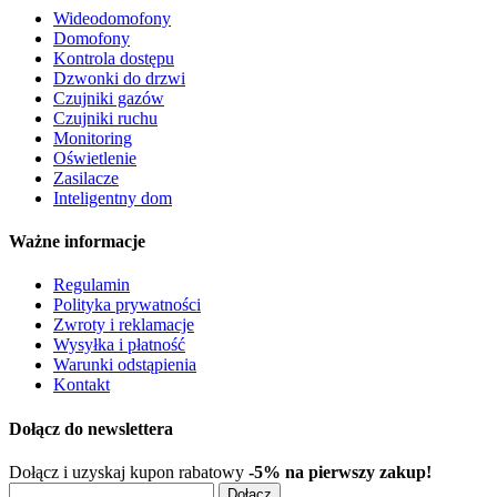
Wideodomofony
Domofony
Kontrola dostępu
Dzwonki do drzwi
Czujniki gazów
Czujniki ruchu
Monitoring
Oświetlenie
Zasilacze
Inteligentny dom
Ważne informacje
Regulamin
Polityka prywatności
Zwroty i reklamacje
Wysyłka i płatność
Warunki odstąpienia
Kontakt
Dołącz do newslettera
Dołącz i uzyskaj kupon rabatowy
-5% na pierwszy zakup!
Dołącz