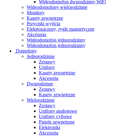
Wideodomofon dwurodzinny WiFi
Wideodomofony wielorodzinne
Monitory
Kasety zewnętrzne
Przyciski wyjścia
Elektrozaczepy, rygle magnetyczne
Akcesoria
Wideodomofon jednorodzinny
Wideodomofon jednorodzinny
Domofony
Jednorodzinne
Zestawy
Unifony
Kasety zewnętrzne
Akcesoria
Dwurodzinne
Zestawy
Kasety zewnętrzne
Wielorodzinne
Zestawy
Unifony analogowe
Unifony cyfrowe
Panele zewnętrzne
Elektroniki
Akcesoria