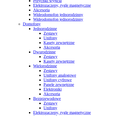
Przyciski wyjścia
Elektrozaczepy, rygle magnetyczne
Akcesoria
Wideodomofon jednorodzinny
Wideodomofon jednorodzinny
Domofony
Jednorodzinne
Zestawy
Unifony
Kasety zewnętrzne
Akcesoria
Dwurodzinne
Zestawy
Kasety zewnętrzne
Wielorodzinne
Zestawy
Unifony analogowe
Unifony cyfrowe
Panele zewnętrzne
Elektroniki
Akcesoria
Bezprzewodowe
Zestawy
Unifony
Elektrozaczepy, rygle magnetyczne