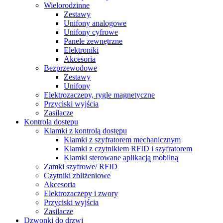
Wielorodzinne
Zestawy
Unifony analogowe
Unifony cyfrowe
Panele zewnętrzne
Elektroniki
Akcesoria
Bezprzewodowe
Zestawy
Unifony
Elektrozaczepy, rygle magnetyczne
Przyciski wyjścia
Zasilacze
Kontrola dostępu
Klamki z kontrolą dostępu
Klamki z szyfratorem mechanicznym
Klamki z czytnikiem RFID i szyfratorem
Klamki sterowane aplikacją mobilną
Zamki szyfrowe/ RFID
Czytniki zbliżeniowe
Akcesoria
Elektrozaczepy i zwory
Przyciski wyjścia
Zasilacze
Dzwonki do drzwi