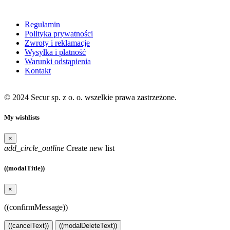
Moje konto
Regulamin
Polityka prywatności
Zwroty i reklamacje
Wysyłka i płatność
Warunki odstąpienia
Kontakt
© 2024 Secur sp. z o. o. wszelkie prawa zastrzeżone.
My wishlists
×
add_circle_outline
Create new list
((modalTitle))
×
((confirmMessage))
((cancelText))
((modalDeleteText))