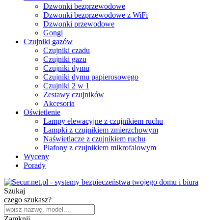
Dzwonki bezprzewodowe
Dzwonki bezprzewodowe z WiFi
Dzwonki przewodowe
Gongi
Czujniki gazów
Czujniki czadu
Czujniki gazu
Czujniki dymu
Czujniki dymu papierosowego
Czujniki 2 w 1
Zestawy czujników
Akcesoria
Oświetlenie
Lampy elewacyjne z czujnikiem ruchu
Lampki z czujnikiem zmierzchowym
Naświetlacze z czujnikiem ruchu
Plafony z czujnikiem mikrofalowym
Wyceny
Porady
Szukaj
czego szukasz?
Zamknij