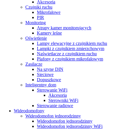
Akcesoria
Czujniki ruchu
Mikrofalowe
PIR
Monitoring
Atrapy kamer monitorujących
Kamery leśne
Oświetlenie
Lampy elewacyjne z czujnikiem ruchu
Lampki z czujnikiem zmierzchowym
Naświetlacze z czujnikiem ruchu
Plafony z czujnikiem mikrofalowym
Zasilacze
Na szynę DIN
Sieciowe
Dopuszkowe
Inteligentny dom
Sterowanie WiFi
Akcesoria
Sterowniki WiFi
Sterowanie radiowe
Wideodomofony
Wideodomofon jednorodzinny
Wideodomofon jednorodzinny
Wideodomofon jednorodzinny WiFi