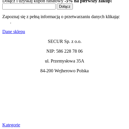
Dołącz i uzyskaj kupon rabatowy
-5% na pierwszy zakup!
Dołącz
Zapoznaj się z pełną informacją o przetwarzaniu danych klikając
tutaj
.
Dane sklepu​
SECUR Sp. z o.o.
NIP: 586 228 78 06
ul. Przemysłowa 35A
84-200 Wejherowo Polska
sprzedaz@secur.net.pl
+48 539 521 500
+48 539 521 460
Kategorie