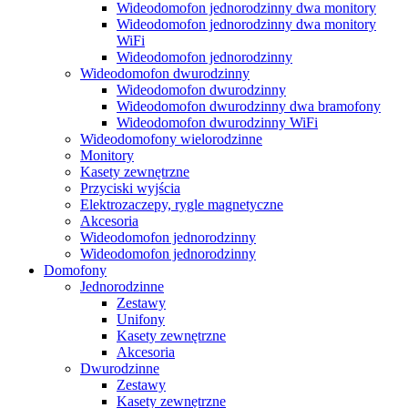
Wideodomofon jednorodzinny dwa monitory
Wideodomofon jednorodzinny dwa monitory
WiFi
Wideodomofon jednorodzinny
Wideodomofon dwurodzinny
Wideodomofon dwurodzinny
Wideodomofon dwurodzinny dwa bramofony
Wideodomofon dwurodzinny WiFi
Wideodomofony wielorodzinne
Monitory
Kasety zewnętrzne
Przyciski wyjścia
Elektrozaczepy, rygle magnetyczne
Akcesoria
Wideodomofon jednorodzinny
Wideodomofon jednorodzinny
Domofony
Jednorodzinne
Zestawy
Unifony
Kasety zewnętrzne
Akcesoria
Dwurodzinne
Zestawy
Kasety zewnętrzne