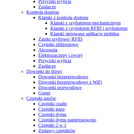
Przyciski wyjścia
Zasilacze
Kontrola dostępu
Klamki z kontrolą dostępu
Klamki z szyfratorem mechanicznym
Klamki z czytnikiem RFID i szyfratorem
Klamki sterowane aplikacją mobilną
Zamki szyfrowe/ RFID
Czytniki zbliżeniowe
Akcesoria
Elektrozaczepy i zwory
Przyciski wyjścia
Zasilacze
Dzwonki do drzwi
Dzwonki bezprzewodowe
Dzwonki bezprzewodowe z WiFi
Dzwonki przewodowe
Gongi
Czujniki gazów
Czujniki czadu
Czujniki gazu
Czujniki dymu
Czujniki dymu papierosowego
Czujniki 2 w 1
Zestawy czujników