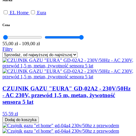
Marka
EL Home
Eura
Cena
55,00 zł
-
109,00 zł
Filtry
CZUJNIK GAZU "EURA" GD-02A2 - 230V/50Hz
- AC 230V, przewód 1,5 m, metan, żywotność
sensora 5 lat
55,59 zł
Dodaj do koszyka