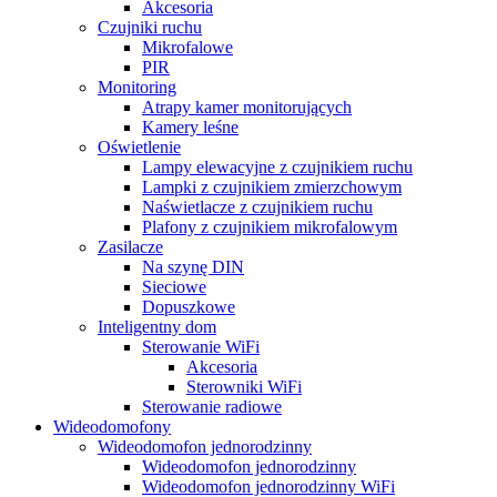
Akcesoria
Czujniki ruchu
Mikrofalowe
PIR
Monitoring
Atrapy kamer monitorujących
Kamery leśne
Oświetlenie
Lampy elewacyjne z czujnikiem ruchu
Lampki z czujnikiem zmierzchowym
Naświetlacze z czujnikiem ruchu
Plafony z czujnikiem mikrofalowym
Zasilacze
Na szynę DIN
Sieciowe
Dopuszkowe
Inteligentny dom
Sterowanie WiFi
Akcesoria
Sterowniki WiFi
Sterowanie radiowe
Wideodomofony
Wideodomofon jednorodzinny
Wideodomofon jednorodzinny
Wideodomofon jednorodzinny WiFi