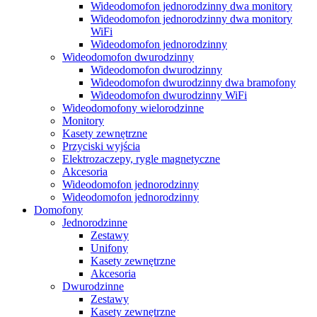
Wideodomofon jednorodzinny dwa monitory
Wideodomofon jednorodzinny dwa monitory
WiFi
Wideodomofon jednorodzinny
Wideodomofon dwurodzinny
Wideodomofon dwurodzinny
Wideodomofon dwurodzinny dwa bramofony
Wideodomofon dwurodzinny WiFi
Wideodomofony wielorodzinne
Monitory
Kasety zewnętrzne
Przyciski wyjścia
Elektrozaczepy, rygle magnetyczne
Akcesoria
Wideodomofon jednorodzinny
Wideodomofon jednorodzinny
Domofony
Jednorodzinne
Zestawy
Unifony
Kasety zewnętrzne
Akcesoria
Dwurodzinne
Zestawy
Kasety zewnętrzne