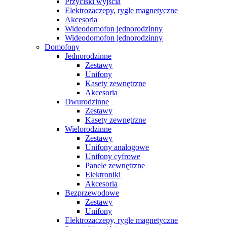
Przyciski wyjścia
Elektrozaczepy, rygle magnetyczne
Akcesoria
Wideodomofon jednorodzinny
Wideodomofon jednorodzinny
Domofony
Jednorodzinne
Zestawy
Unifony
Kasety zewnętrzne
Akcesoria
Dwurodzinne
Zestawy
Kasety zewnętrzne
Wielorodzinne
Zestawy
Unifony analogowe
Unifony cyfrowe
Panele zewnętrzne
Elektroniki
Akcesoria
Bezprzewodowe
Zestawy
Unifony
Elektrozaczepy, rygle magnetyczne