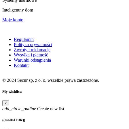
Systemy alarmowe
Inteligentny dom
Moje konto
Moje konto
Regulamin
Polityka prywatności
Zwroty i reklamacje
Wysyłka i płatność
Warunki odstąpienia
Kontakt
© 2024 Secur sp. z o. o. wszelkie prawa zastrzeżone.
My wishlists
×
add_circle_outline
Create new list
((modalTitle))