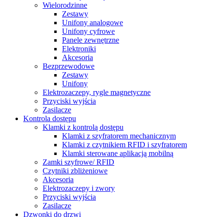
Wielorodzinne
Zestawy
Unifony analogowe
Unifony cyfrowe
Panele zewnętrzne
Elektroniki
Akcesoria
Bezprzewodowe
Zestawy
Unifony
Elektrozaczepy, rygle magnetyczne
Przyciski wyjścia
Zasilacze
Kontrola dostępu
Klamki z kontrolą dostępu
Klamki z szyfratorem mechanicznym
Klamki z czytnikiem RFID i szyfratorem
Klamki sterowane aplikacją mobilną
Zamki szyfrowe/ RFID
Czytniki zbliżeniowe
Akcesoria
Elektrozaczepy i zwory
Przyciski wyjścia
Zasilacze
Dzwonki do drzwi