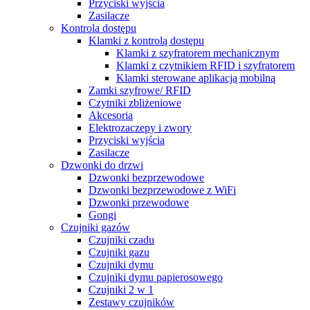
Przyciski wyjścia
Zasilacze
Kontrola dostępu
Klamki z kontrolą dostępu
Klamki z szyfratorem mechanicznym
Klamki z czytnikiem RFID i szyfratorem
Klamki sterowane aplikacją mobilną
Zamki szyfrowe/ RFID
Czytniki zbliżeniowe
Akcesoria
Elektrozaczepy i zwory
Przyciski wyjścia
Zasilacze
Dzwonki do drzwi
Dzwonki bezprzewodowe
Dzwonki bezprzewodowe z WiFi
Dzwonki przewodowe
Gongi
Czujniki gazów
Czujniki czadu
Czujniki gazu
Czujniki dymu
Czujniki dymu papierosowego
Czujniki 2 w 1
Zestawy czujników