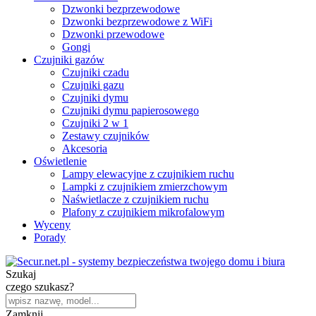
Dzwonki bezprzewodowe
Dzwonki bezprzewodowe z WiFi
Dzwonki przewodowe
Gongi
Czujniki gazów
Czujniki czadu
Czujniki gazu
Czujniki dymu
Czujniki dymu papierosowego
Czujniki 2 w 1
Zestawy czujników
Akcesoria
Oświetlenie
Lampy elewacyjne z czujnikiem ruchu
Lampki z czujnikiem zmierzchowym
Naświetlacze z czujnikiem ruchu
Plafony z czujnikiem mikrofalowym
Wyceny
Porady
Szukaj
czego szukasz?
Zamknij