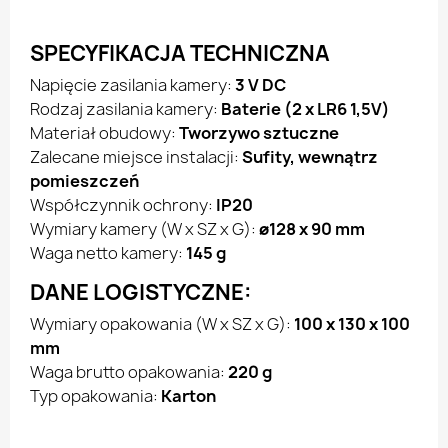
SPECYFIKACJA TECHNICZNA
Napięcie zasilania kamery:
3 V DC
Rodzaj zasilania kamery:
Baterie (2 x LR6 1,5V)
Materiał obudowy:
Tworzywo sztuczne
Zalecane miejsce instalacji:
Sufity, wewnątrz
pomieszczeń
Współczynnik ochrony:
IP20
Wymiary kamery (W x SZ x G):
ø128 x 90 mm
Waga netto kamery:
145 g
DANE LOGISTYCZNE:
Wymiary opakowania (W x SZ x G):
100 x 130 x 100
mm
Waga brutto opakowania:
220 g
Typ opakowania:
Karton