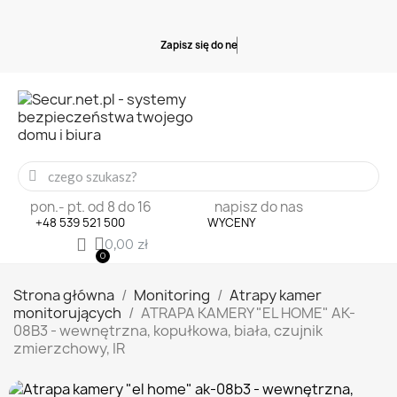
Z
a
p
i
s
z
s
i
ę
d
o
n
e
w
s
l
e
t
e
pon.- pt. od 8 do 16
napisz do nas
+48 539 521 500
WYCENY
0,00 zł
Strona główna
Monitoring
Atrapy kamer
monitorujących
ATRAPA KAMERY "EL HOME" AK-
08B3 - wewnętrzna, kopułkowa, biała, czujnik
zmierzchowy, IR