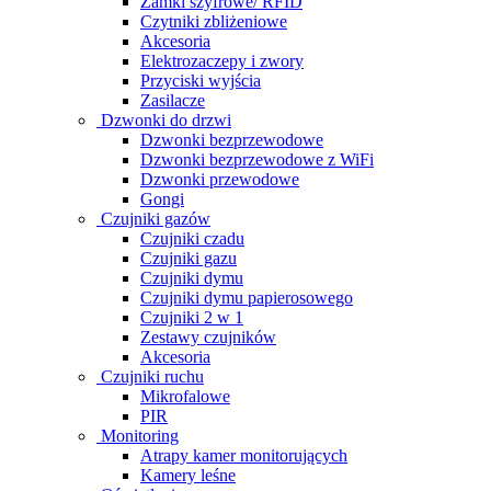
Zamki szyfrowe/ RFID
Czytniki zbliżeniowe
Akcesoria
Elektrozaczepy i zwory
Przyciski wyjścia
Zasilacze
Dzwonki do drzwi
Dzwonki bezprzewodowe
Dzwonki bezprzewodowe z WiFi
Dzwonki przewodowe
Gongi
Czujniki gazów
Czujniki czadu
Czujniki gazu
Czujniki dymu
Czujniki dymu papierosowego
Czujniki 2 w 1
Zestawy czujników
Akcesoria
Czujniki ruchu
Mikrofalowe
PIR
Monitoring
Atrapy kamer monitorujących
Kamery leśne