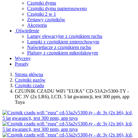
Czujniki dymu
Czujniki dymu papierosowego
Czujniki 2 w 1
Zestawy czujników
Akcesoria
Oświetlenie
Lampy elewacyjne z czujnikiem ruchu
Lampki z czujnikiem zmierzchowym
Naświetlacze z czujnikiem ruchu
Plafony z czujnikiem mikrofalowym
Wyceny
Porady
Strona główna
Czujniki gazów
Czujniki czadu
CZUJNIK CZADU WiFi "EURA" CD-53A2v5300-TY -
DC 3V (2x LR6), LCD, 5 lat gwarancji, test 300 ppm, app
Tuya