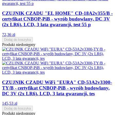
CZUJNIK CZADU "EL HOME" CD-18A2v355/B -
certyfikat CNBOP-PiB - wyrób budowlany, DC 3V
(2x LR6), LCD, 3 lata gwarancji, test 55 p
72,36 zł
Dodaj do koszyka
Produkt niedostępny
CZUJNIK CZADU WiFi "EURA" CD-53A2v3300-
TY/B - certyfikat CNBOP-PiB - wyrób budowlany,
DC 3V (2x LR6), LCD, 3 lata gwarancji, tes
145,53 zł
Dodaj do koszyka
Produkt niedostępny