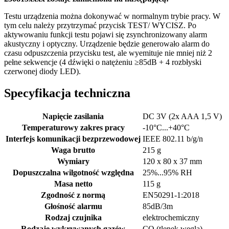
Testu urządzenia można dokonywać w normalnym trybie pracy. W
tym celu należy przytrzymać przycisk TEST/ WYCISZ. Po
aktywowaniu funkcji testu pojawi się zsynchronizowany alarm
akustyczny i optyczny. Urządzenie będzie generowało alarm do
czasu odpuszczenia przycisku test, ale wyemituje nie mniej niż 2
pełne sekwencje (4 dźwięki o natężeniu ≥85dB + 4 rozbłyski
czerwonej diody LED).
Specyfikacja techniczna
Napięcie zasilania
DC 3V (2x AAA 1,5 V)
Temperaturowy zakres pracy
-10°C...+40°C
Interfejs komunikacji bezprzewodowej
IEEE 802.11 b/g/n
Waga brutto
215 g
Wymiary
120 x 80 x 37 mm
Dopuszczalna wilgotność względna
25%...95% RH
Masa netto
115 g
Zgodność z normą
EN50291-1:2018
Głośność alarmu
85dB/3m
Rodzaj czujnika
elektrochemiczny
Rodzaje wykrywanych gazów
CO (tlenek węgla)