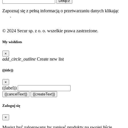
Dołącz
Zapoznaj się z pełną informacją o przetwarzaniu danych klikając
tutaj
.
© 2024 Secur sp. z o. o. wszelkie prawa zastrzeżone.
My wishlists
×
add_circle_outline
Create new list
((title))
×
((label))
((cancelText))
((createText))
Zaloguj się
×
Musisz być zalogowany by zapisać produkty na swojej liście