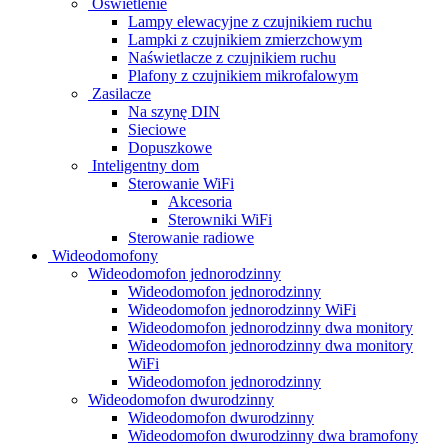
Oświetlenie
Lampy elewacyjne z czujnikiem ruchu
Lampki z czujnikiem zmierzchowym
Naświetlacze z czujnikiem ruchu
Plafony z czujnikiem mikrofalowym
Zasilacze
Na szynę DIN
Sieciowe
Dopuszkowe
Inteligentny dom
Sterowanie WiFi
Akcesoria
Sterowniki WiFi
Sterowanie radiowe
Wideodomofony
Wideodomofon jednorodzinny
Wideodomofon jednorodzinny
Wideodomofon jednorodzinny WiFi
Wideodomofon jednorodzinny dwa monitory
Wideodomofon jednorodzinny dwa monitory
WiFi
Wideodomofon jednorodzinny
Wideodomofon dwurodzinny
Wideodomofon dwurodzinny
Wideodomofon dwurodzinny dwa bramofony