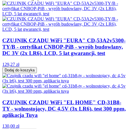
CZUJNIK CZADU WiFi "EURA" CD-53A2v5300-
TY/B - certyfikat CNBOP-PiB - wyrób budowlany,
DC 3V (2x LR6), LCD, 5 lat gwarancji, test
129,27 zł
Dodaj do koszyka
CZUJNIK CZADU WiFi "EL HOME" CD-31B8-
TY - wolnostojący, DC 4,5V (3x LR6), test 300 ppm,
aplikacja Tuya
130,00 zł