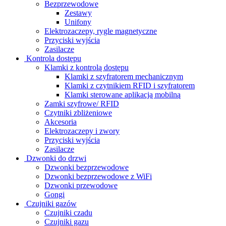
Bezprzewodowe
Zestawy
Unifony
Elektrozaczepy, rygle magnetyczne
Przyciski wyjścia
Zasilacze
Kontrola dostępu
Klamki z kontrolą dostępu
Klamki z szyfratorem mechanicznym
Klamki z czytnikiem RFID i szyfratorem
Klamki sterowane aplikacją mobilną
Zamki szyfrowe/ RFID
Czytniki zbliżeniowe
Akcesoria
Elektrozaczepy i zwory
Przyciski wyjścia
Zasilacze
Dzwonki do drzwi
Dzwonki bezprzewodowe
Dzwonki bezprzewodowe z WiFi
Dzwonki przewodowe
Gongi
Czujniki gazów
Czujniki czadu
Czujniki gazu