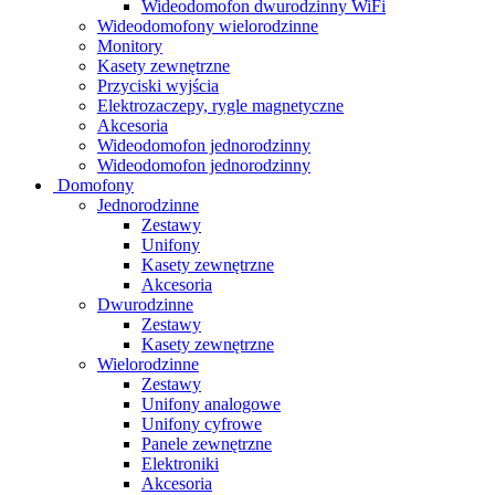
Wideodomofon dwurodzinny WiFi
Wideodomofony wielorodzinne
Monitory
Kasety zewnętrzne
Przyciski wyjścia
Elektrozaczepy, rygle magnetyczne
Akcesoria
Wideodomofon jednorodzinny
Wideodomofon jednorodzinny
Domofony
Jednorodzinne
Zestawy
Unifony
Kasety zewnętrzne
Akcesoria
Dwurodzinne
Zestawy
Kasety zewnętrzne
Wielorodzinne
Zestawy
Unifony analogowe
Unifony cyfrowe
Panele zewnętrzne
Elektroniki
Akcesoria