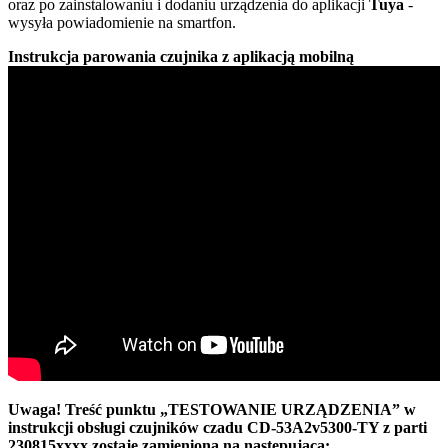
oraz po zainstalowa­niu i dodaniu urządzenia do aplikacji
Tuya
-
wysyła powiadomienie na smartfon.
Instrukcja parowania czujnika z aplikacją mobilną
Uwaga! Treść punktu „TESTOWANIE URZĄDZENIA” w
instrukcji obsługi czujników czadu CD-53A2v5300-TY z parti
230815xxxx zostaje zamieniona na następującą: