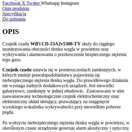
Facebook
X Twitter
Whatsapp
Instagram
Opis produktu
Specyfikacja
Do pobrania
OPIS
Czujnik czadu
WiFi CD-53A2v5300-TY
służy do ciągłego
monitorowania obecności tlenku węgla w powietrzu oraz
wykrywania i alarmowania o przekroczeniu bezpiecznego stężenia
tego gazu.
Czujnik czadu
ustawia się w pomieszczeniach zamkniętych, w
których istnieje prawdopodobień­stwo pojawienia się
niebezpiecznego stężenia tlenku węgla. Do prawidłowego działania
nie wy­maga żadnych dodatkowych urządzeń. Jest niewielki
gabarytowo, zamknięty w jednej obudowie.
Zastosowano w nim
zaawansowany technologicznie czujnik elektrochemiczny oraz
elektro­niczny układ sterujący, pozwalający na osiągnięcie
wysokiego wskaźnika wykrywalności przy niewielkim poborze
prądu.
Po wykryciu niebezpiecznego stężenia tlenku węgla w powietrzu, w
określonym czasie urządzenie generuje alarm akustyczny i optyczny