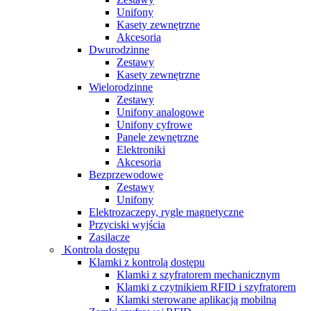
Unifony
Kasety zewnętrzne
Akcesoria
Dwurodzinne
Zestawy
Kasety zewnętrzne
Wielorodzinne
Zestawy
Unifony analogowe
Unifony cyfrowe
Panele zewnętrzne
Elektroniki
Akcesoria
Bezprzewodowe
Zestawy
Unifony
Elektrozaczepy, rygle magnetyczne
Przyciski wyjścia
Zasilacze
Kontrola dostępu
Klamki z kontrolą dostępu
Klamki z szyfratorem mechanicznym
Klamki z czytnikiem RFID i szyfratorem
Klamki sterowane aplikacją mobilną