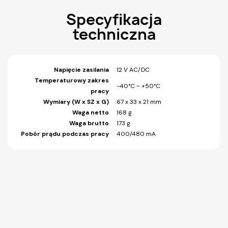
Specyfikacja
techniczna
Napięcie zasilania
12 V AC/DC
Temperaturowy zakres
-40°C ~ +50°C
pracy
Wymiary (W x SZ x G)
67 x 33 x 21 mm
Waga netto
168 g
Waga brutto
173 g
Pobór prądu podczas pracy
400/480 mA