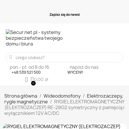
Z
a
p
i
s
z
s
i
ę
d
o
n
e
w
s
l
e
t
pon.- pt. od 8 do 16
napisz do nas
+48 539 521 500
WYCENY
0,00 zł
Strona główna
Wideodomofony
Elektrozaczepy,
rygle magnetyczne
RYGIEL ELEKTROMAGNETYCZNY
(ELEKTROZACZEP) RE-28G2 symetryczny z pamięcią i
wyłącznikiem 12V AC/DC