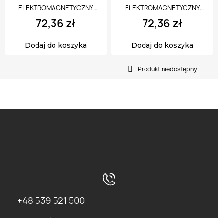
ELEKTROMAGNETYCZNY
ELEKTROMAGNETYCZNY
(ELEKTROZACZEP) RE-32G2
(ELEKTROZACZEP) RE-25G2
72,36 zł
72,36 zł
symetryczny zwykły 12V
asymetryczny z pamięcią 12V
Dodaj do koszyka
Dodaj do koszyka
AC/DC
AC/DC
Produkt niedostępny
+48 539 521 500