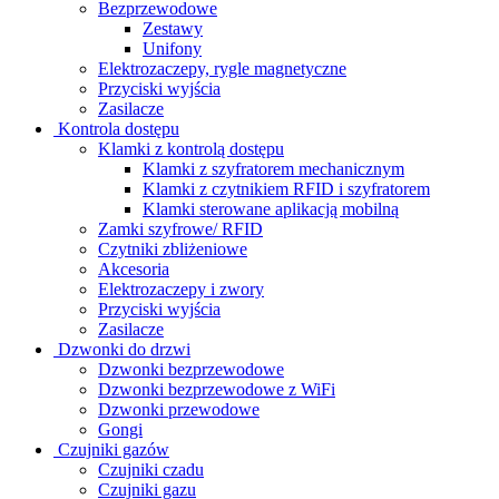
Bezprzewodowe
Zestawy
Unifony
Elektrozaczepy, rygle magnetyczne
Przyciski wyjścia
Zasilacze
Kontrola dostępu
Klamki z kontrolą dostępu
Klamki z szyfratorem mechanicznym
Klamki z czytnikiem RFID i szyfratorem
Klamki sterowane aplikacją mobilną
Zamki szyfrowe/ RFID
Czytniki zbliżeniowe
Akcesoria
Elektrozaczepy i zwory
Przyciski wyjścia
Zasilacze
Dzwonki do drzwi
Dzwonki bezprzewodowe
Dzwonki bezprzewodowe z WiFi
Dzwonki przewodowe
Gongi
Czujniki gazów
Czujniki czadu
Czujniki gazu