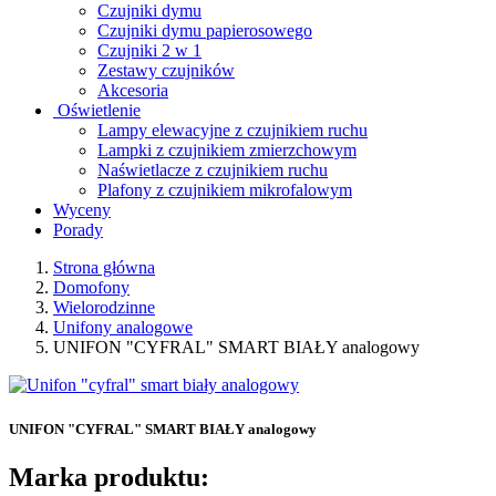
Czujniki dymu
Czujniki dymu papierosowego
Czujniki 2 w 1
Zestawy czujników
Akcesoria
Oświetlenie
Lampy elewacyjne z czujnikiem ruchu
Lampki z czujnikiem zmierzchowym
Naświetlacze z czujnikiem ruchu
Plafony z czujnikiem mikrofalowym
Wyceny
Porady
Strona główna
Domofony
Wielorodzinne
Unifony analogowe
UNIFON "CYFRAL" SMART BIAŁY analogowy
UNIFON "CYFRAL" SMART BIAŁY analogowy
Marka produktu: