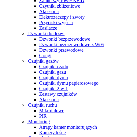
Zamki szyfrowe/ RFID
Czytniki zbliżeniowe
Akcesoria
Elektrozaczepy i zwory
Przyciski wyjścia
Zasilacze
Dzwonki do drzwi
Dzwonki bezprzewodowe
Dzwonki bezprzewodowe z WiFi
Dzwonki przewodowe
Gongi
Czujniki gazów
Czujniki czadu
Czujniki gazu
Czujniki dymu
Czujniki dymu papierosowego
Czujniki 2 w 1
Zestawy czujników
Akcesoria
Czujniki ruchu
Mikrofalowe
PIR
Monitoring
Atrapy kamer monitorujących
Kamery leśne