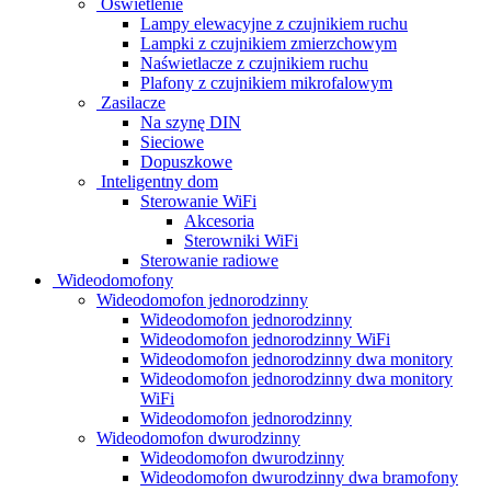
Oświetlenie
Lampy elewacyjne z czujnikiem ruchu
Lampki z czujnikiem zmierzchowym
Naświetlacze z czujnikiem ruchu
Plafony z czujnikiem mikrofalowym
Zasilacze
Na szynę DIN
Sieciowe
Dopuszkowe
Inteligentny dom
Sterowanie WiFi
Akcesoria
Sterowniki WiFi
Sterowanie radiowe
Wideodomofony
Wideodomofon jednorodzinny
Wideodomofon jednorodzinny
Wideodomofon jednorodzinny WiFi
Wideodomofon jednorodzinny dwa monitory
Wideodomofon jednorodzinny dwa monitory
WiFi
Wideodomofon jednorodzinny
Wideodomofon dwurodzinny
Wideodomofon dwurodzinny
Wideodomofon dwurodzinny dwa bramofony