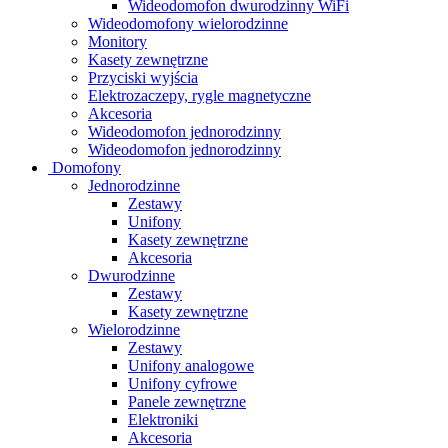
Wideodomofon dwurodzinny WiFi
Wideodomofony wielorodzinne
Monitory
Kasety zewnętrzne
Przyciski wyjścia
Elektrozaczepy, rygle magnetyczne
Akcesoria
Wideodomofon jednorodzinny
Wideodomofon jednorodzinny
Domofony
Jednorodzinne
Zestawy
Unifony
Kasety zewnętrzne
Akcesoria
Dwurodzinne
Zestawy
Kasety zewnętrzne
Wielorodzinne
Zestawy
Unifony analogowe
Unifony cyfrowe
Panele zewnętrzne
Elektroniki
Akcesoria