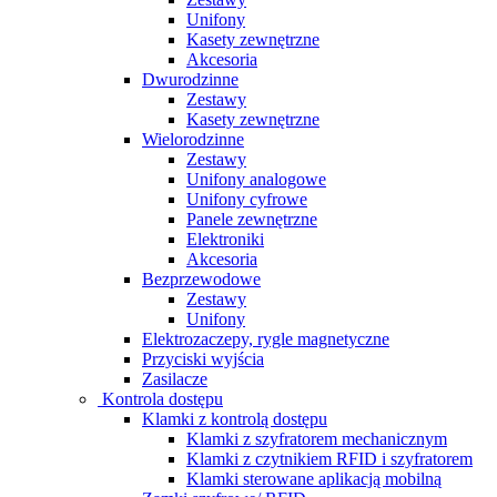
Unifony
Kasety zewnętrzne
Akcesoria
Dwurodzinne
Zestawy
Kasety zewnętrzne
Wielorodzinne
Zestawy
Unifony analogowe
Unifony cyfrowe
Panele zewnętrzne
Elektroniki
Akcesoria
Bezprzewodowe
Zestawy
Unifony
Elektrozaczepy, rygle magnetyczne
Przyciski wyjścia
Zasilacze
Kontrola dostępu
Klamki z kontrolą dostępu
Klamki z szyfratorem mechanicznym
Klamki z czytnikiem RFID i szyfratorem
Klamki sterowane aplikacją mobilną