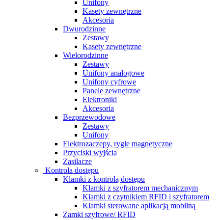
Unifony
Kasety zewnętrzne
Akcesoria
Dwurodzinne
Zestawy
Kasety zewnętrzne
Wielorodzinne
Zestawy
Unifony analogowe
Unifony cyfrowe
Panele zewnętrzne
Elektroniki
Akcesoria
Bezprzewodowe
Zestawy
Unifony
Elektrozaczepy, rygle magnetyczne
Przyciski wyjścia
Zasilacze
Kontrola dostępu
Klamki z kontrolą dostępu
Klamki z szyfratorem mechanicznym
Klamki z czytnikiem RFID i szyfratorem
Klamki sterowane aplikacją mobilną
Zamki szyfrowe/ RFID