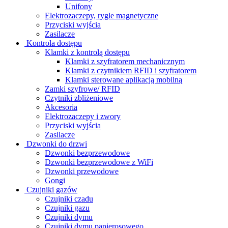
Unifony
Elektrozaczepy, rygle magnetyczne
Przyciski wyjścia
Zasilacze
Kontrola dostępu
Klamki z kontrolą dostępu
Klamki z szyfratorem mechanicznym
Klamki z czytnikiem RFID i szyfratorem
Klamki sterowane aplikacją mobilną
Zamki szyfrowe/ RFID
Czytniki zbliżeniowe
Akcesoria
Elektrozaczepy i zwory
Przyciski wyjścia
Zasilacze
Dzwonki do drzwi
Dzwonki bezprzewodowe
Dzwonki bezprzewodowe z WiFi
Dzwonki przewodowe
Gongi
Czujniki gazów
Czujniki czadu
Czujniki gazu
Czujniki dymu
Czujniki dymu papierosowego