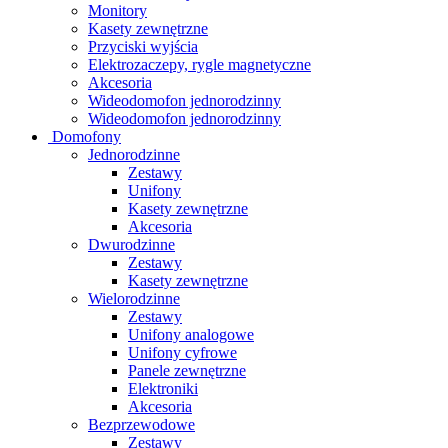
Monitory
Kasety zewnętrzne
Przyciski wyjścia
Elektrozaczepy, rygle magnetyczne
Akcesoria
Wideodomofon jednorodzinny
Wideodomofon jednorodzinny
Domofony
Jednorodzinne
Zestawy
Unifony
Kasety zewnętrzne
Akcesoria
Dwurodzinne
Zestawy
Kasety zewnętrzne
Wielorodzinne
Zestawy
Unifony analogowe
Unifony cyfrowe
Panele zewnętrzne
Elektroniki
Akcesoria
Bezprzewodowe
Zestawy