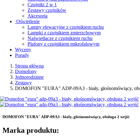
Czujniki 2 w 1
Zestawy czujników
Akcesoria
Oświetlenie
Lampy elewacyjne z czujnikiem ruchu
Lampki z czujnikiem zmierzchowym
Naświetlacze z czujnikiem ruchu
Plafony z czujnikiem mikrofalowym
Wyceny
Porady
Strona główna
Domofony
Jednorodzinne
Zestawy
DOMOFON "EURA" ADP-09A3 - biały, głośnomówiący, obsł
DOMOFON "EURA" ADP-09A3 - biały, głośnomówiący, obsługa 2 wejść
Marka produktu: