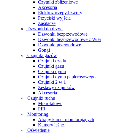
Czytniki zbliżeniowe
Akcesoria
Elektrozaczepy i zwory
Przyciski wyjścia
Zasilacze
Dzwonki do drzwi
Dzwonki bezprzewodowe
Dzwonki bezprzewodowe z WiFi
Dzwonki przewodowe
Gongi
Czujniki gazów
Czujniki czadu
Czujniki gazu
Czujniki dymu
Czujniki dymu papierosowego
Czujniki 2 w 1
Zestawy czujników
Akcesoria
Czujniki ruchu
Mikrofalowe
PIR
Monitoring
Atrapy kamer monitorujących
Kamery leśne
Oświetlenie