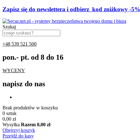
Z
a
p
i
s
z
s
i
ę
d
o
n
e
w
s
l
e
t
t
e
r
a
i
o
d
b
i
e
r
z
k
o
d
z
n
i
ż
k
o
w
y
-
5
Szukaj
+48 539 521 500
pon.- pt. od 8 do 16
WYCENY
napisz do nas
Brak produktów w koszyku
0 sztuk
0,00 zł
Wysyłka
Razem
0,00 zł
Obejrzyj koszyk
Przejdź do kasy