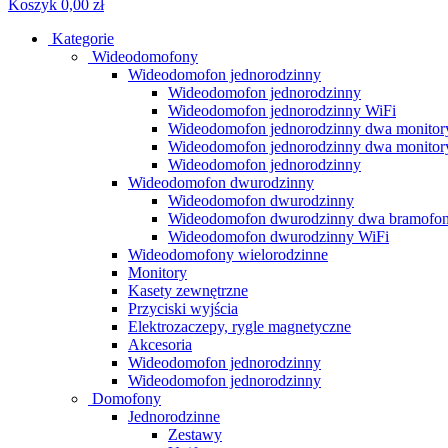
Koszyk
0,00 zł
Kategorie
Wideodomofony
Wideodomofon jednorodzinny
Wideodomofon jednorodzinny
Wideodomofon jednorodzinny WiFi
Wideodomofon jednorodzinny dwa monitor
Wideodomofon jednorodzinny dwa monitor
Wideodomofon jednorodzinny
Wideodomofon dwurodzinny
Wideodomofon dwurodzinny
Wideodomofon dwurodzinny dwa bramofo
Wideodomofon dwurodzinny WiFi
Wideodomofony wielorodzinne
Monitory
Kasety zewnętrzne
Przyciski wyjścia
Elektrozaczepy, rygle magnetyczne
Akcesoria
Wideodomofon jednorodzinny
Wideodomofon jednorodzinny
Domofony
Jednorodzinne
Zestawy