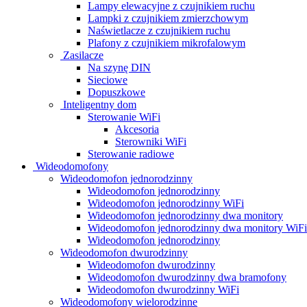
Lampy elewacyjne z czujnikiem ruchu
Lampki z czujnikiem zmierzchowym
Naświetlacze z czujnikiem ruchu
Plafony z czujnikiem mikrofalowym
Zasilacze
Na szynę DIN
Sieciowe
Dopuszkowe
Inteligentny dom
Sterowanie WiFi
Akcesoria
Sterowniki WiFi
Sterowanie radiowe
Wideodomofony
Wideodomofon jednorodzinny
Wideodomofon jednorodzinny
Wideodomofon jednorodzinny WiFi
Wideodomofon jednorodzinny dwa monitory
Wideodomofon jednorodzinny dwa monitory WiFi
Wideodomofon jednorodzinny
Wideodomofon dwurodzinny
Wideodomofon dwurodzinny
Wideodomofon dwurodzinny dwa bramofony
Wideodomofon dwurodzinny WiFi
Wideodomofony wielorodzinne