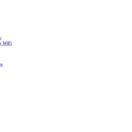
y
y WiFi
ny