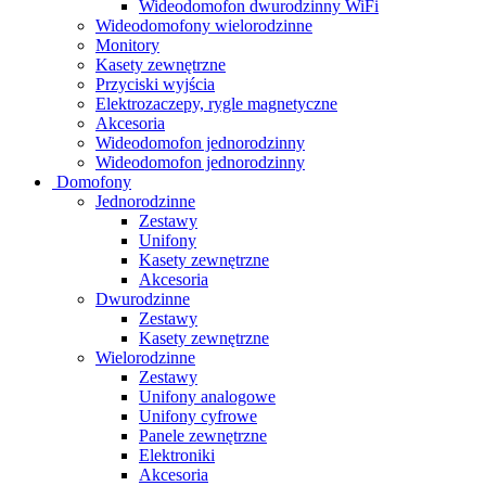
Wideodomofon dwurodzinny WiFi
Wideodomofony wielorodzinne
Monitory
Kasety zewnętrzne
Przyciski wyjścia
Elektrozaczepy, rygle magnetyczne
Akcesoria
Wideodomofon jednorodzinny
Wideodomofon jednorodzinny
Domofony
Jednorodzinne
Zestawy
Unifony
Kasety zewnętrzne
Akcesoria
Dwurodzinne
Zestawy
Kasety zewnętrzne
Wielorodzinne
Zestawy
Unifony analogowe
Unifony cyfrowe
Panele zewnętrzne
Elektroniki
Akcesoria