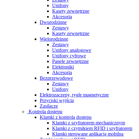
Unifony
Kasety zewnętrzne
Akcesoria
Dwurodzinne
Zestawy
Kasety zewnętrzne
Wielorodzinne
Zestawy
Unifony analogowe
Unifony cyfrowe
Panele zewnętrzne
Elektroniki
Akcesoria
Bezprzewodowe
Zestawy
Unifony
Elektrozaczepy, rygle magnetyczne
Przyciski wyjścia
Zasilacze
Kontrola dostępu
Klamki z kontrolą dostępu
Klamki z szyfratorem mechanicznym
Klamki z czytnikiem RFID i szyfratorem
Klamki sterowane aplikacją mobilną