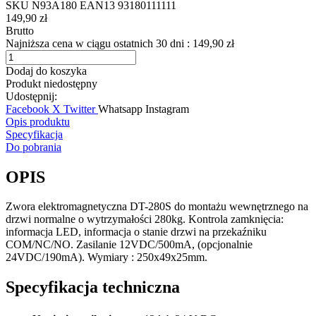
SKU
N93A180
EAN13
93180111111
149,90 zł
Brutto
Najniższa cena w ciągu ostatnich 30 dni :
149,90 zł
Dodaj do koszyka
Produkt niedostępny
Udostępnij:
Facebook
X Twitter
Whatsapp
Instagram
Opis produktu
Specyfikacja
Do pobrania
OPIS
Zwora elektromagnetyczna DT-280S do montażu wewnętrznego na
drzwi normalne o wytrzymałości 280kg. Kontrola zamknięcia:
informacja LED, informacja o stanie drzwi na przekaźniku
COM/NC/NO. Zasilanie 12VDC/500mA, (opcjonalnie
24VDC/190mA). Wymiary : 250x49x25mm.
Specyfikacja techniczna