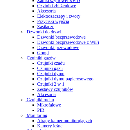
Zamki szyfrowe/ RFID
Czytniki zbliżeniowe
Akcesoria
Elektrozaczepy i zwory
Przyciski wyjścia
Zasilacze
Dzwonki do drzwi
Dzwonki bezprzewodowe
Dzwonki bezprzewodowe z WiFi
Dzwonki przewodowe
Gongi
Czujniki gazów
Czujniki czadu
Czujniki gazu
Czujniki dymu
Czujniki dymu papierosowego
Czujniki 2 w 1
Zestawy czujników
Akcesoria
Czujniki ruchu
Mikrofalowe
PIR
Monitoring
Atrapy kamer monitorujących
Kamery leśne