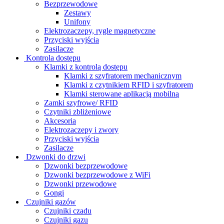
Bezprzewodowe
Zestawy
Unifony
Elektrozaczepy, rygle magnetyczne
Przyciski wyjścia
Zasilacze
Kontrola dostępu
Klamki z kontrolą dostępu
Klamki z szyfratorem mechanicznym
Klamki z czytnikiem RFID i szyfratorem
Klamki sterowane aplikacją mobilną
Zamki szyfrowe/ RFID
Czytniki zbliżeniowe
Akcesoria
Elektrozaczepy i zwory
Przyciski wyjścia
Zasilacze
Dzwonki do drzwi
Dzwonki bezprzewodowe
Dzwonki bezprzewodowe z WiFi
Dzwonki przewodowe
Gongi
Czujniki gazów
Czujniki czadu
Czujniki gazu