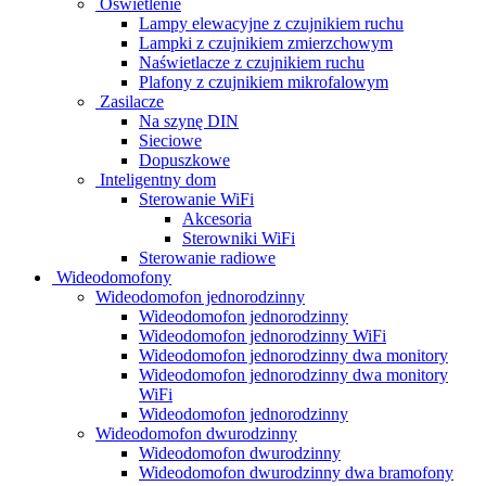
Oświetlenie
Lampy elewacyjne z czujnikiem ruchu
Lampki z czujnikiem zmierzchowym
Naświetlacze z czujnikiem ruchu
Plafony z czujnikiem mikrofalowym
Zasilacze
Na szynę DIN
Sieciowe
Dopuszkowe
Inteligentny dom
Sterowanie WiFi
Akcesoria
Sterowniki WiFi
Sterowanie radiowe
Wideodomofony
Wideodomofon jednorodzinny
Wideodomofon jednorodzinny
Wideodomofon jednorodzinny WiFi
Wideodomofon jednorodzinny dwa monitory
Wideodomofon jednorodzinny dwa monitory
WiFi
Wideodomofon jednorodzinny
Wideodomofon dwurodzinny
Wideodomofon dwurodzinny
Wideodomofon dwurodzinny dwa bramofony