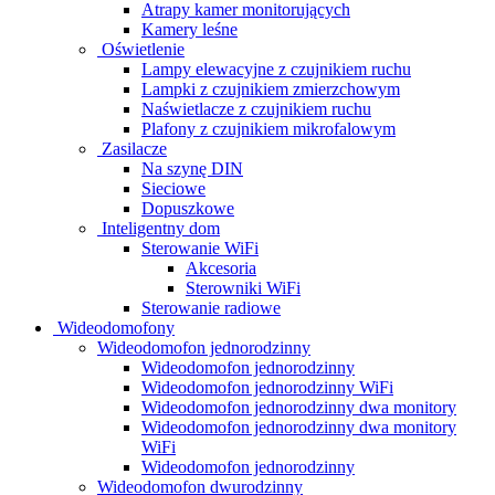
Atrapy kamer monitorujących
Kamery leśne
Oświetlenie
Lampy elewacyjne z czujnikiem ruchu
Lampki z czujnikiem zmierzchowym
Naświetlacze z czujnikiem ruchu
Plafony z czujnikiem mikrofalowym
Zasilacze
Na szynę DIN
Sieciowe
Dopuszkowe
Inteligentny dom
Sterowanie WiFi
Akcesoria
Sterowniki WiFi
Sterowanie radiowe
Wideodomofony
Wideodomofon jednorodzinny
Wideodomofon jednorodzinny
Wideodomofon jednorodzinny WiFi
Wideodomofon jednorodzinny dwa monitory
Wideodomofon jednorodzinny dwa monitory
WiFi
Wideodomofon jednorodzinny
Wideodomofon dwurodzinny