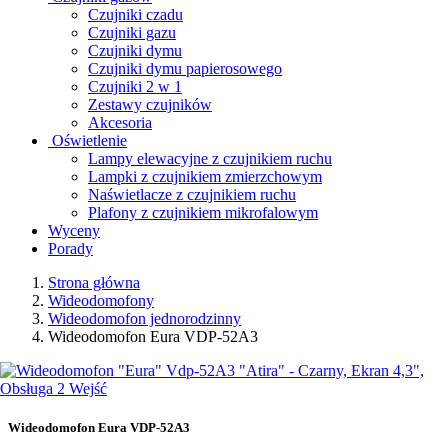
Czujniki czadu
Czujniki gazu
Czujniki dymu
Czujniki dymu papierosowego
Czujniki 2 w 1
Zestawy czujników
Akcesoria
Oświetlenie
Lampy elewacyjne z czujnikiem ruchu
Lampki z czujnikiem zmierzchowym
Naświetlacze z czujnikiem ruchu
Plafony z czujnikiem mikrofalowym
Wyceny
Porady
Strona główna
Wideodomofony
Wideodomofon jednorodzinny
Wideodomofon Eura VDP-52A3
Wideodomofon Eura VDP-52A3