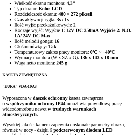
Wielkość ekranu monitora:
4,3”
Typ ekranu:
Kolor LCD
Rozdzielczość ekranu:
480 × 272 pikseli
Czas aktywacji rygla:
3s / 1s
Ilość wyjść przekaźnikowych:
2
Rodzaje wyjść: Wyjście 1:
12V DC 350mA Wyjście 2: N.O.
1A/
24V DC Max
Ilość melodii gongu:
16
Głośnomówiący:
Tak
Temperaturowy zakres pracy monitora:
0ºC ~ +40ºC
Wymiary monitora (W x SZ x G):
136 x 143 x 18 mm
Waga netto monitora:
245 g
KASETA ZEWNĘTRZNA
"EURA" VDA-10A3
Wyposażona w
daszek ochronny
kaseta zewnętrzna,
o
współczynniku ochrony IP44
umożliwia prawidłową pracę
wideodomofonu nawet
w trudnych warunkach
atmosferycznych
.
Wysokiej jakości kamera zapewnia doskonałe parametry obrazu,
również w nocy - dzięki 6
podczerwonym diodom LED