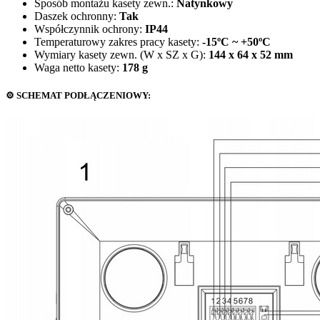
Sposób montażu kasety zewn.:
Natynkowy
Daszek ochronny:
Tak
Współczynnik ochrony:
IP44
Temperaturowy zakres pracy kasety:
-15ºC ~ +50ºC
Wymiary kasety zewn. (W x SZ x G):
144 x 64 x 52 mm
Waga netto kasety:
178 g
⚙️ SCHEMAT PODŁĄCZENIOWY: