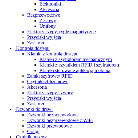
Elektroniki
Akcesoria
Bezprzewodowe
Zestawy
Unifony
Elektrozaczepy, rygle magnetyczne
Przyciski wyjścia
Zasilacze
Kontrola dostępu
Klamki z kontrolą dostępu
Klamki z szyfratorem mechanicznym
Klamki z czytnikiem RFID i szyfratorem
Klamki sterowane aplikacją mobilną
Zamki szyfrowe/ RFID
Czytniki zbliżeniowe
Akcesoria
Elektrozaczepy i zwory
Przyciski wyjścia
Zasilacze
Dzwonki do drzwi
Dzwonki bezprzewodowe
Dzwonki bezprzewodowe z WiFi
Dzwonki przewodowe
Gongi
Czujniki gazów