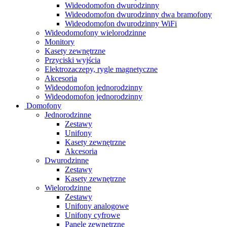
Wideodomofon dwurodzinny
Wideodomofon dwurodzinny dwa bramofony
Wideodomofon dwurodzinny WiFi
Wideodomofony wielorodzinne
Monitory
Kasety zewnętrzne
Przyciski wyjścia
Elektrozaczepy, rygle magnetyczne
Akcesoria
Wideodomofon jednorodzinny
Wideodomofon jednorodzinny
Domofony
Jednorodzinne
Zestawy
Unifony
Kasety zewnętrzne
Akcesoria
Dwurodzinne
Zestawy
Kasety zewnętrzne
Wielorodzinne
Zestawy
Unifony analogowe
Unifony cyfrowe
Panele zewnętrzne