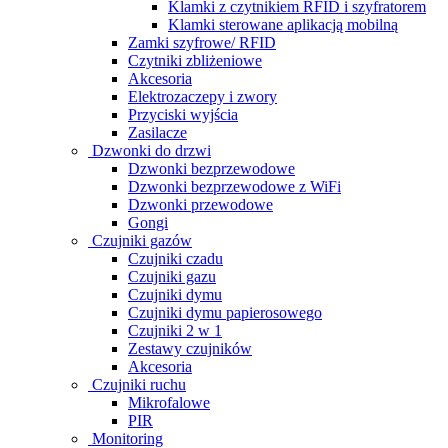
Klamki z czytnikiem RFID i szyfratorem
Klamki sterowane aplikacją mobilną
Zamki szyfrowe/ RFID
Czytniki zbliżeniowe
Akcesoria
Elektrozaczepy i zwory
Przyciski wyjścia
Zasilacze
Dzwonki do drzwi
Dzwonki bezprzewodowe
Dzwonki bezprzewodowe z WiFi
Dzwonki przewodowe
Gongi
Czujniki gazów
Czujniki czadu
Czujniki gazu
Czujniki dymu
Czujniki dymu papierosowego
Czujniki 2 w 1
Zestawy czujników
Akcesoria
Czujniki ruchu
Mikrofalowe
PIR
Monitoring