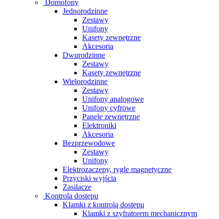
Domofony
Jednorodzinne
Zestawy
Unifony
Kasety zewnętrzne
Akcesoria
Dwurodzinne
Zestawy
Kasety zewnętrzne
Wielorodzinne
Zestawy
Unifony analogowe
Unifony cyfrowe
Panele zewnętrzne
Elektroniki
Akcesoria
Bezprzewodowe
Zestawy
Unifony
Elektrozaczepy, rygle magnetyczne
Przyciski wyjścia
Zasilacze
Kontrola dostępu
Klamki z kontrolą dostępu
Klamki z szyfratorem mechanicznym