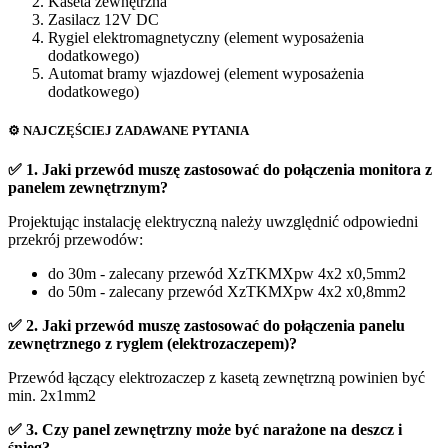
Kaseta zewnętrzna
Zasilacz 12V DC
Rygiel elektromagnetyczny (element wyposażenia
dodatkowego)
Automat bramy wjazdowej (element wyposażenia
dodatkowego)
⚙️ NAJCZĘŚCIEJ ZADAWANE PYTANIA
✅ 1. Jaki przewód muszę zastosować do połączenia monitora z
panelem zewnętrznym?
Projektując instalację elektryczną należy uwzględnić odpowiedni
przekrój przewodów:
do 30m - zalecany przewód XzTKMXpw 4x2 x0,5mm2
do 50m - zalecany przewód XzTKMXpw 4x2 x0,8mm2
✅ 2. Jaki przewód muszę zastosować do połączenia panelu
zewnętrznego z ryglem (elektrozaczepem)?
Przewód łączący elektrozaczep z kasetą zewnętrzną powinien być
min. 2x1mm2
✅ 3. Czy panel zewnętrzny może być narażone na deszcz i
śnieg?