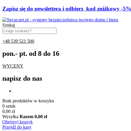
Z
a
p
i
s
z
s
i
ę
d
o
n
e
w
s
l
e
t
t
e
r
a
i
o
d
b
i
e
r
z
k
o
d
z
n
i
ż
k
o
w
y
-
5
Szukaj
+48 539 521 500
pon.- pt. od 8 do 16
WYCENY
napisz do nas
Brak produktów w koszyku
0 sztuk
0,00 zł
Wysyłka
Razem
0,00 zł
Obejrzyj koszyk
Przejdź do kasy