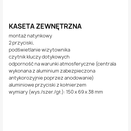
KASETA ZEWNĘTRZNA
montaż natynkowy
2 przyciski,
podświetlanie wizytownika
czytnik kluczy dotykowych
odporność na warunki atmosferyczne (centrala
wykonana z aluminium zabezpieczona
antykorozyjnie poprzez anodowanie)
aluminiowe przyciski z kołnierzem
wymiary (wys./szer./gł.): 150 x 69 x 38 mm