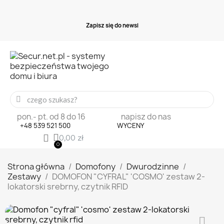
Z
a
p
i
s
z
s
i
ę
d
o
n
e
w
s
l
e
t
e
r
a
pon.- pt. od 8 do 16
napisz do nas
+48 539 521 500
WYCENY
0,00 zł
Strona główna
Domofony
Dwurodzinne
Zestawy
DOMOFON "CYFRAL" 'COSMO' zestaw 2-
lokatorski srebrny, czytnik RFID