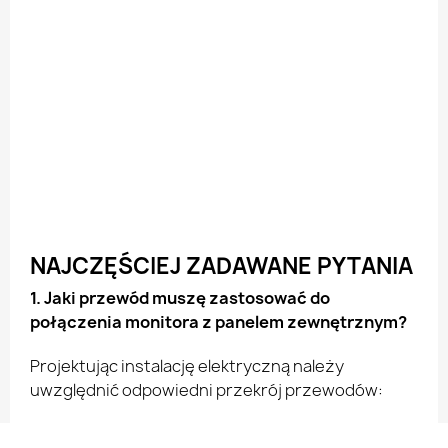
NAJCZĘŚCIEJ ZADAWANE PYTANIA
1. Jaki przewód muszę zastosować do
połączenia monitora z panelem zewnętrznym?
Projektując instalację elektryczną należy
uwzględnić odpowiedni przekrój przewodów:
do 30m - zalecany przewód XzTKMXpw 4x2