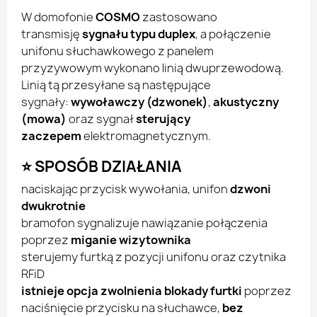
W domofonie
COSMO
zastosowano
transmisję
sygnału typu duplex
, a połączenie
unifonu słuchawkowego z panelem
przyzywowym wykonano linią dwuprzewodową.
Linią tą przesyłane są następujące
sygnały:
wywoławczy (dzwonek)
,
akustyczny
(mowa)
oraz sygnał
sterujący
zaczepem
elektromagnetycznym.
⭐ SPOSÓB DZIAŁANIA
naciskając przycisk wywołania, unifon
dzwoni
dwukrotnie
bramofon sygnalizuje nawiązanie połączenia
poprzez
miganie wizytownika
sterujemy furtką z pozycji unifonu oraz czytnika
RFiD
istnieje opcja zwolnienia blokady furtki
poprzez
naciśnięcie przycisku na słuchawce,
bez