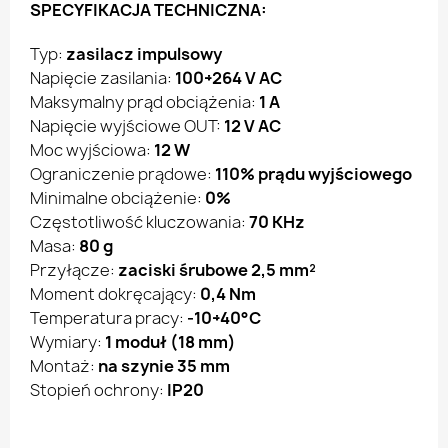
SPECYFIKACJA TECHNICZNA:
Typ:
zasilacz impulsowy
Napięcie zasilania:
100÷264 V AC
Maksymalny prąd obciążenia:
1 A
Napięcie wyjściowe OUT:
12 V AC
Moc wyjściowa:
12 W
Ograniczenie prądowe:
110% prądu wyjściowego
Minimalne obciążenie:
0%
Częstotliwość kluczowania:
70 KHz
Masa:
80 g
Przyłącze:
zaciski śrubowe 2,5 mm²
Moment dokręcający:
0,4 Nm
Temperatura pracy:
-10÷40°C
Wymiary:
1 moduł (18 mm)
Montaż:
na szynie 35 mm
Stopień ochrony:
IP20